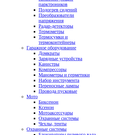
парктроников
Подогрев сидений
Преобразователи
напряжения
Радар-детекторы
Термометры
Термосумки и
термоконтейнеры
Гаражное оборудование
Домкраты
Зарядные устройства
Канистры
Компрессоры
Манометры и герметики
Набор инструмента
Переносные лампы
Провода пусковые
Мото
Биксенон
Ксенон
Мотоаксессуары
Охранные системы
Чехлы, тенты
Охранные системы
Блокираторы рулевого вала