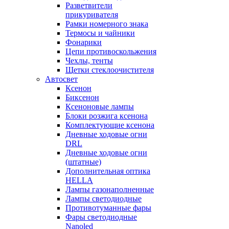
Разветвители
прикуривателя
Рамки номерного знака
Термосы и чайники
Фонарики
Цепи противоскольжения
Чехлы, тенты
Щетки стеклоочистителя
Автосвет
Ксенон
Биксенон
Ксеноновые лампы
Блоки розжига ксенона
Комплектующие ксенона
Дневные ходовые огни
DRL
Дневные ходовые огни
(штатные)
Дополнительная оптика
HELLA
Лампы газонаполненные
Лампы светодиодные
Противотуманные фары
Фары светодиодные
Nanoled