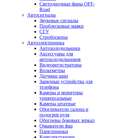
Светодиодные фары OFF-
Road
Автосигналы
Звуковые сигналы
Проблесковые маяки
СГУ
Стробоскопы
Автоэлектроника
Автохолодильники
Аксессуары для
автохолодильников
Видеорегистраторы
Вольтметры
Датчики шин
Зарядные устройства для
телефона
Камеры и мониторы
универсальные
Камеры штатные
Обогреватели салона и
подогрев руля
Обогревы боковых зеркал
Омыватели фар
Парктроники
Комплектующие