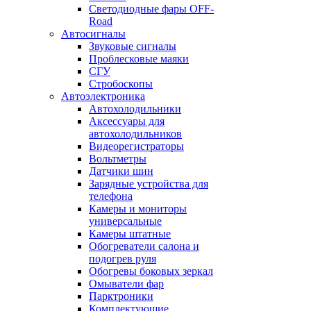
Светодиодные фары OFF-
Road
Автосигналы
Звуковые сигналы
Проблесковые маяки
СГУ
Стробоскопы
Автоэлектроника
Автохолодильники
Аксессуары для
автохолодильников
Видеорегистраторы
Вольтметры
Датчики шин
Зарядные устройства для
телефона
Камеры и мониторы
универсальные
Камеры штатные
Обогреватели салона и
подогрев руля
Обогревы боковых зеркал
Омыватели фар
Парктроники
Комплектующие