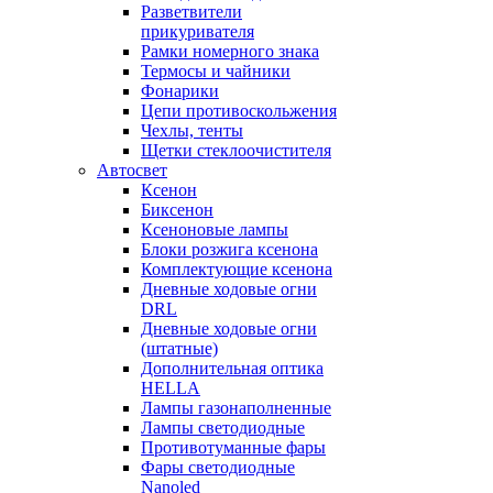
Разветвители
прикуривателя
Рамки номерного знака
Термосы и чайники
Фонарики
Цепи противоскольжения
Чехлы, тенты
Щетки стеклоочистителя
Автосвет
Ксенон
Биксенон
Ксеноновые лампы
Блоки розжига ксенона
Комплектующие ксенона
Дневные ходовые огни
DRL
Дневные ходовые огни
(штатные)
Дополнительная оптика
HELLA
Лампы газонаполненные
Лампы светодиодные
Противотуманные фары
Фары светодиодные
Nanoled