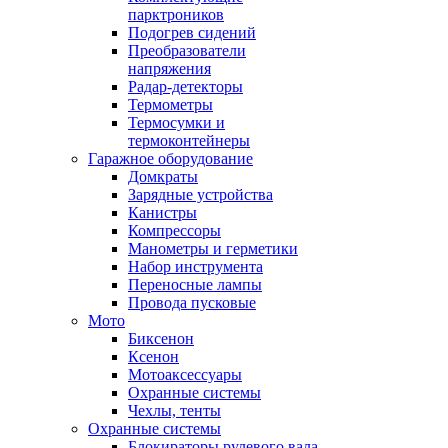
парктроников
Подогрев сидений
Преобразователи
напряжения
Радар-детекторы
Термометры
Термосумки и
термоконтейнеры
Гаражное оборудование
Домкраты
Зарядные устройства
Канистры
Компрессоры
Манометры и герметики
Набор инструмента
Переносные лампы
Провода пусковые
Мото
Биксенон
Ксенон
Мотоаксессуары
Охранные системы
Чехлы, тенты
Охранные системы
Блокираторы рулевого вала