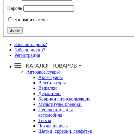
Пароль
Запомнить меня
Забыли пароль?
Забыли логин?
Регистрация
Автоаксессуары
Аксессуары
Вентиляторы
Вешалки
Держатели
Коврики антискользящие
Мультитулы-брелоки
Пепельницы для
автомобиля
Тросы
Чехлы на руль
Щетки, скребки, салфетки