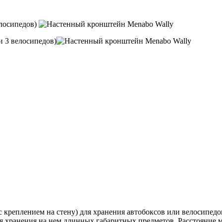
креплением на стену) для хранения автобоксов или велосипедов
я хранения на нем длинных габаритных предметов. Расстояние 