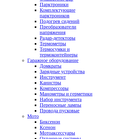
Парктроники
Комплектующие
парктроников
Подогрев сидений
Преобразователи
напряжения
Радар-детекторы
Термометры
Термосумки и
термоконтейнеры
Гаражное оборудование
Домкраты
Зарядные устройства
Инструмент
Канистры
Компрессоры
Манометры и герметики
Набор инструмента
Переносные лампы
Провода пусковые
Мото
Биксенон
Ксенон
Мотоаксессуары
Охранные системы