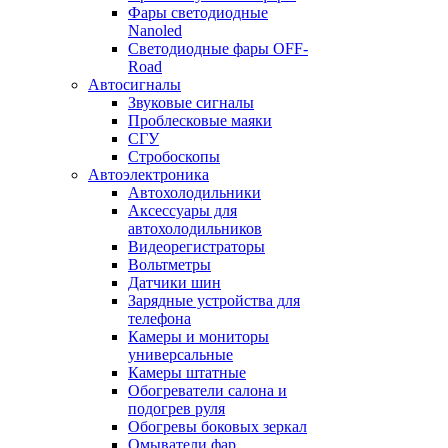
Фары светодиодные
Nanoled
Светодиодные фары OFF-
Road
Автосигналы
Звуковые сигналы
Проблесковые маяки
СГУ
Стробоскопы
Автоэлектроника
Автохолодильники
Аксессуары для
автохолодильников
Видеорегистраторы
Вольтметры
Датчики шин
Зарядные устройства для
телефона
Камеры и мониторы
универсальные
Камеры штатные
Обогреватели салона и
подогрев руля
Обогревы боковых зеркал
Омыватели фар