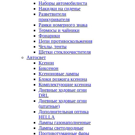
Наборы автомобилиста
Накидки на сиденье
Разветвители
прикуривателя
Рамки номерного знака
Термосы и чайники
Фонарики
Цепи противоскольжения
Чехлы, тенты
Щетки стеклоочистителя
Автосвет
Ксенон
Биксенон
Ксеноновые лампы
Блоки розжига ксенона
Комплектующие ксенона
Дневные ходовые огни
DRL
Дневные ходовые огни
(штатные)
Дополнительная оптика
HELLA
Лампы газонаполненные
Лампы светодиодные
Противотуманные фары