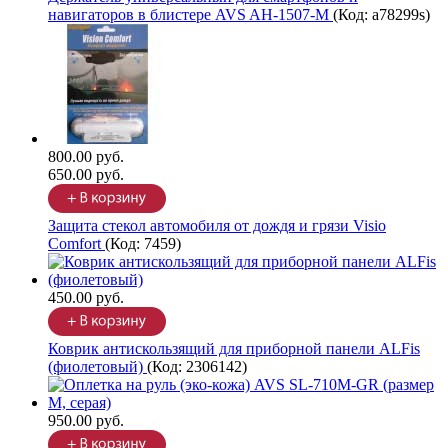
навигаторов в блистере AVS AH-1507-M
(Код:
a78299s
)
800.00 руб.
650.00 руб.
Защита стекол автомобиля от дождя и грязи Visio
Comfort
(Код:
7459
)
450.00 руб.
Коврик антискользящий для приборной панели ALFis
(фиолетовый)
(Код:
2306142
)
950.00 руб.