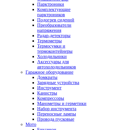
Парктроники
Комплектующие
парктроников
Подогрев сидений
Преобразователи
напряжения
Радар-детекторы
Термометры
Термосумки и
термоконтейнеры
Холодильники
Аксессуары для
автохолодильников
Гаражное оборудование
Домкраты
Зарядные устройства
Инструмент
Канистры
Компрессоры
Манометры и герметики
Набор инструмента
Переносные лампы
Провода пусковые
Мото
Биксенон