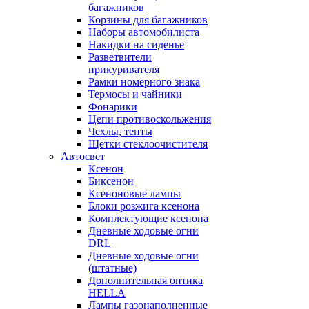
багажников
Корзины для багажников
Наборы автомобилиста
Накидки на сиденье
Разветвители
прикуривателя
Рамки номерного знака
Термосы и чайники
Фонарики
Цепи противоскольжения
Чехлы, тенты
Щетки стеклоочистителя
Автосвет
Ксенон
Биксенон
Ксеноновые лампы
Блоки розжига ксенона
Комплектующие ксенона
Дневные ходовые огни
DRL
Дневные ходовые огни
(штатные)
Дополнительная оптика
HELLA
Лампы газонаполненные