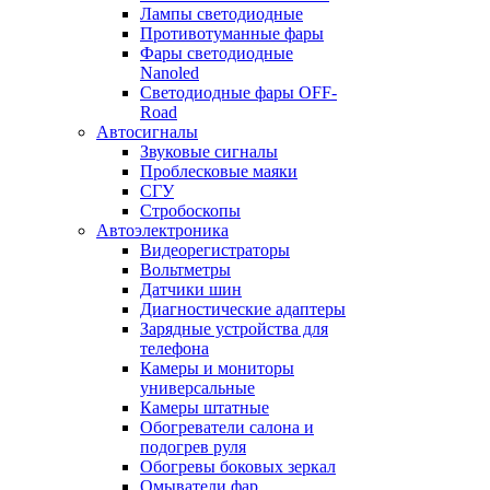
Лампы светодиодные
Противотуманные фары
Фары светодиодные
Nanoled
Светодиодные фары OFF-
Road
Автосигналы
Звуковые сигналы
Проблесковые маяки
СГУ
Стробоскопы
Автоэлектроника
Видеорегистраторы
Вольтметры
Датчики шин
Диагностические адаптеры
Зарядные устройства для
телефона
Камеры и мониторы
универсальные
Камеры штатные
Обогреватели салона и
подогрев руля
Обогревы боковых зеркал
Омыватели фар