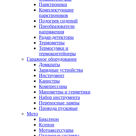
Парктроники
Комплектующие
парктроников
Подогрев сидений
Преобразователи
напряжения
Радар-детекторы
Термометры
Термосумки и
термоконтейнеры
Гаражное оборудование
Домкраты
Зарядные устройства
Инструмент
Канистры
Компрессоры
Манометры и герметики
Набор инструмента
Переносные лампы
Провода пусковые
Мото
Биксенон
Ксенон
Мотоаксессуары
Охранные системы