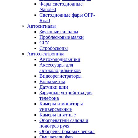
Фары светодиодные
Nanoled
Светодиодные фары OFF-
Road
Автосигналы
Звуковые сигналы
Проблесковые маяки
СГУ
Стробоскопы
Автоэлектроника
Автохолодильники
Аксессуары для
автохолодильников
Видеорегистраторы
Вольтметры
Датчики шин
Зарядные устройства для
телефона
Камеры и мониторы
универсальные
Камеры штатные
Обогреватели салона и
подогрев руля
Обогревы боковых зеркал
Омыватели фар