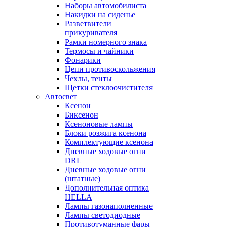
Наборы автомобилиста
Накидки на сиденье
Разветвители
прикуривателя
Рамки номерного знака
Термосы и чайники
Фонарики
Цепи противоскольжения
Чехлы, тенты
Щетки стеклоочистителя
Автосвет
Ксенон
Биксенон
Ксеноновые лампы
Блоки розжига ксенона
Комплектующие ксенона
Дневные ходовые огни
DRL
Дневные ходовые огни
(штатные)
Дополнительная оптика
HELLA
Лампы газонаполненные
Лампы светодиодные
Противотуманные фары