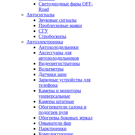
Светодиодные фары OFF-
Road
Автосигналы
Звуковые сигналы
Проблесковые маяки
СГУ
Стробоскопы
Автоэлектроника
Автохолодильники
Аксессуары для
автохолодильников
Видеорегистраторы
Вольтметры
Датчики шин
Зарядные устройства для
телефона
Камеры и мониторы
универсальные
Камеры штатные
Обогреватели салона и
подогрев руля
Обогревы боковых зеркал
Омыватели фар
Парктроники
Комплектующие