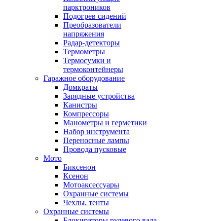
парктроников
Подогрев сидений
Преобразователи
напряжения
Радар-детекторы
Термометры
Термосумки и
термоконтейнеры
Гаражное оборудование
Домкраты
Зарядные устройства
Канистры
Компрессоры
Манометры и герметики
Набор инструмента
Переносные лампы
Провода пусковые
Мото
Биксенон
Ксенон
Мотоаксессуары
Охранные системы
Чехлы, тенты
Охранные системы
Блокираторы рулевого вала