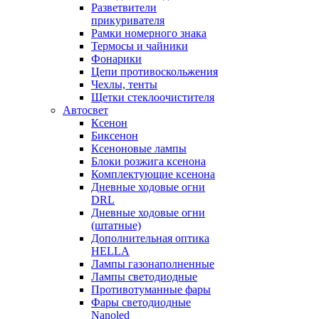
Разветвители
прикуривателя
Рамки номерного знака
Термосы и чайники
Фонарики
Цепи противоскольжения
Чехлы, тенты
Щетки стеклоочистителя
Автосвет
Ксенон
Биксенон
Ксеноновые лампы
Блоки розжига ксенона
Комплектующие ксенона
Дневные ходовые огни
DRL
Дневные ходовые огни
(штатные)
Дополнительная оптика
HELLA
Лампы газонаполненные
Лампы светодиодные
Противотуманные фары
Фары светодиодные
Nanoled