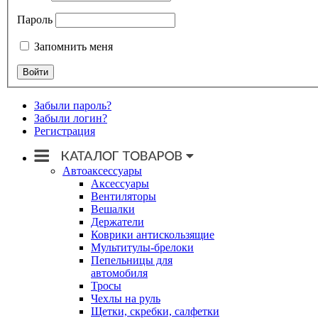
Пароль
Запомнить меня
Забыли пароль?
Забыли логин?
Регистрация
Автоаксессуары
Аксессуары
Вентиляторы
Вешалки
Держатели
Коврики антискользящие
Мультитулы-брелоки
Пепельницы для
автомобиля
Тросы
Чехлы на руль
Щетки, скребки, салфетки