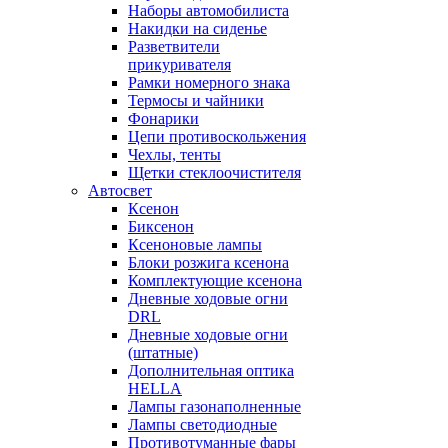
Наборы автомобилиста
Накидки на сиденье
Разветвители
прикуривателя
Рамки номерного знака
Термосы и чайники
Фонарики
Цепи противоскольжения
Чехлы, тенты
Щетки стеклоочистителя
Автосвет
Ксенон
Биксенон
Ксеноновые лампы
Блоки розжига ксенона
Комплектующие ксенона
Дневные ходовые огни
DRL
Дневные ходовые огни
(штатные)
Дополнительная оптика
HELLA
Лампы газонаполненные
Лампы светодиодные
Противотуманные фары