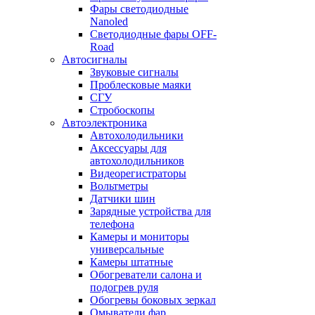
Фары светодиодные
Nanoled
Светодиодные фары OFF-
Road
Автосигналы
Звуковые сигналы
Проблесковые маяки
СГУ
Стробоскопы
Автоэлектроника
Автохолодильники
Аксессуары для
автохолодильников
Видеорегистраторы
Вольтметры
Датчики шин
Зарядные устройства для
телефона
Камеры и мониторы
универсальные
Камеры штатные
Обогреватели салона и
подогрев руля
Обогревы боковых зеркал
Омыватели фар