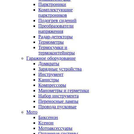
Парктроники
Комплектующие
парктроников
Подогрев сидений
Преобразователи
напряжения
Радар-детекторы
Термометры
Термосумки и
термоконтейнеры
Гаражное оборудование
Домкраты
Зарядные устройства
Инструмент
Канистры
Компрессоры
Манометры и герметики
Набор инструмента
Переносные лампы
Провода пусковые
Мото
Биксенон
Ксенон
Мотоаксессуары
Охранные системы