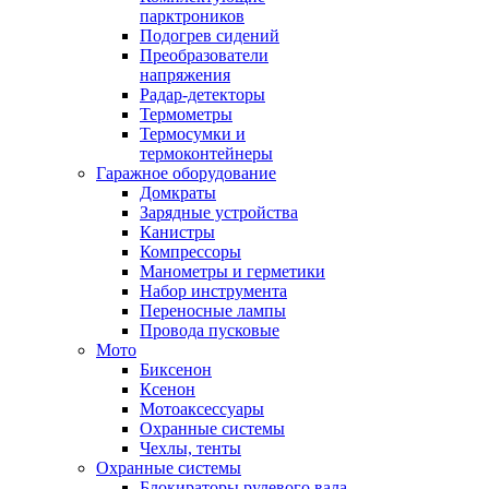
парктроников
Подогрев сидений
Преобразователи
напряжения
Радар-детекторы
Термометры
Термосумки и
термоконтейнеры
Гаражное оборудование
Домкраты
Зарядные устройства
Канистры
Компрессоры
Манометры и герметики
Набор инструмента
Переносные лампы
Провода пусковые
Мото
Биксенон
Ксенон
Мотоаксессуары
Охранные системы
Чехлы, тенты
Охранные системы
Блокираторы рулевого вала