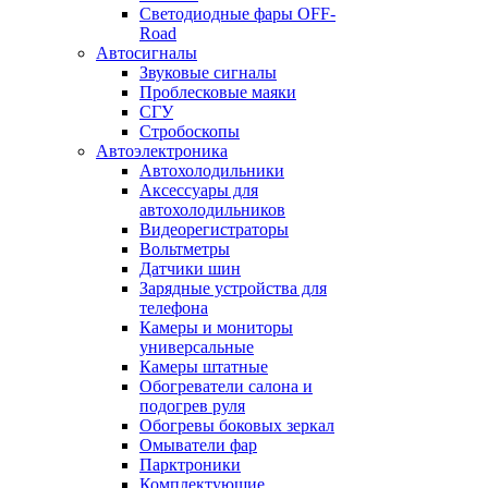
Светодиодные фары OFF-
Road
Автосигналы
Звуковые сигналы
Проблесковые маяки
СГУ
Стробоскопы
Автоэлектроника
Автохолодильники
Аксессуары для
автохолодильников
Видеорегистраторы
Вольтметры
Датчики шин
Зарядные устройства для
телефона
Камеры и мониторы
универсальные
Камеры штатные
Обогреватели салона и
подогрев руля
Обогревы боковых зеркал
Омыватели фар
Парктроники
Комплектующие