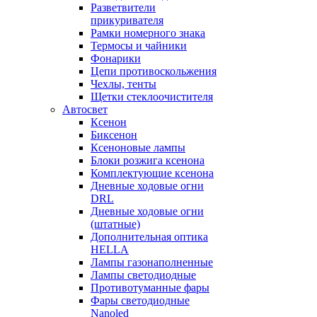
Разветвители
прикуривателя
Рамки номерного знака
Термосы и чайники
Фонарики
Цепи противоскольжения
Чехлы, тенты
Щетки стеклоочистителя
Автосвет
Ксенон
Биксенон
Ксеноновые лампы
Блоки розжига ксенона
Комплектующие ксенона
Дневные ходовые огни
DRL
Дневные ходовые огни
(штатные)
Дополнительная оптика
HELLA
Лампы газонаполненные
Лампы светодиодные
Противотуманные фары
Фары светодиодные
Nanoled