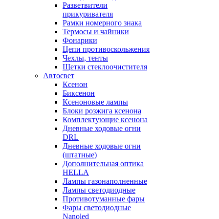
Разветвители
прикуривателя
Рамки номерного знака
Термосы и чайники
Фонарики
Цепи противоскольжения
Чехлы, тенты
Щетки стеклоочистителя
Автосвет
Ксенон
Биксенон
Ксеноновые лампы
Блоки розжига ксенона
Комплектующие ксенона
Дневные ходовые огни
DRL
Дневные ходовые огни
(штатные)
Дополнительная оптика
HELLA
Лампы газонаполненные
Лампы светодиодные
Противотуманные фары
Фары светодиодные
Nanoled