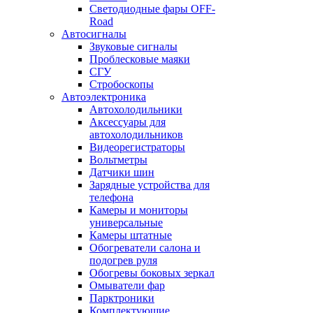
Светодиодные фары OFF-
Road
Автосигналы
Звуковые сигналы
Проблесковые маяки
СГУ
Стробоскопы
Автоэлектроника
Автохолодильники
Аксессуары для
автохолодильников
Видеорегистраторы
Вольтметры
Датчики шин
Зарядные устройства для
телефона
Камеры и мониторы
универсальные
Камеры штатные
Обогреватели салона и
подогрев руля
Обогревы боковых зеркал
Омыватели фар
Парктроники
Комплектующие