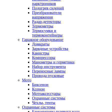
парктроников
Подогрев сидений
Преобразователи
напряжения
Радар-детекторы
Термометры
Термосумки и
термоконтейнеры
Гаражное оборудование
Домкраты
Зарядные устройства
Канистры
Компрессоры
Манометры и герметики
Набор инструмента
Переносные лампы
Провода пусковые
Мото
Биксенон
Ксенон
Мотоаксессуары
Охранные системы
Чехлы, тенты
Охранные системы
Блокираторы рулевого вала