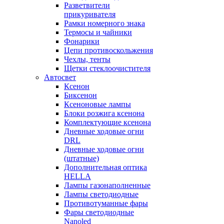
Разветвители
прикуривателя
Рамки номерного знака
Термосы и чайники
Фонарики
Цепи противоскольжения
Чехлы, тенты
Щетки стеклоочистителя
Автосвет
Ксенон
Биксенон
Ксеноновые лампы
Блоки розжига ксенона
Комплектующие ксенона
Дневные ходовые огни
DRL
Дневные ходовые огни
(штатные)
Дополнительная оптика
HELLA
Лампы газонаполненные
Лампы светодиодные
Противотуманные фары
Фары светодиодные
Nanoled