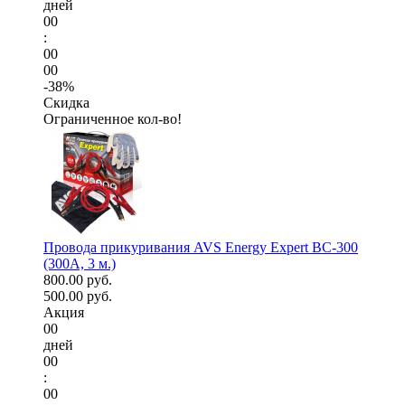
дней
00
:
00
00
-38%
Скидка
Ограниченное кол-во!
Провода прикуривания AVS Energy Expert BC-300
(300А, 3 м.)
800.00 руб.
500.00 руб.
Акция
00
дней
00
:
00