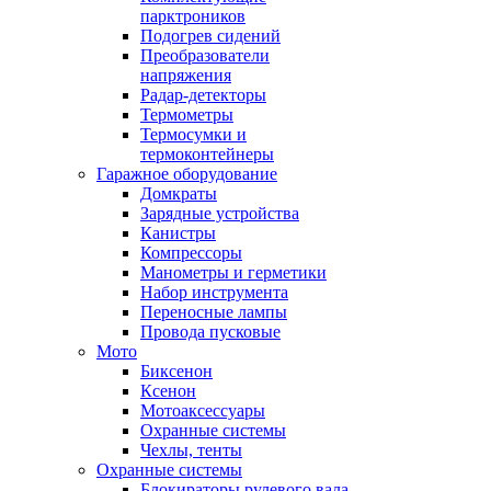
парктроников
Подогрев сидений
Преобразователи
напряжения
Радар-детекторы
Термометры
Термосумки и
термоконтейнеры
Гаражное оборудование
Домкраты
Зарядные устройства
Канистры
Компрессоры
Манометры и герметики
Набор инструмента
Переносные лампы
Провода пусковые
Мото
Биксенон
Ксенон
Мотоаксессуары
Охранные системы
Чехлы, тенты
Охранные системы
Блокираторы рулевого вала