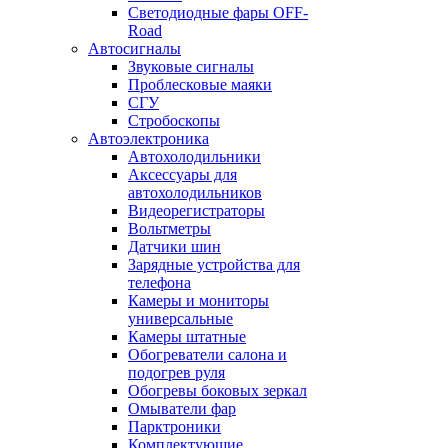
Светодиодные фары OFF-
Road
Автосигналы
Звуковые сигналы
Проблесковые маяки
СГУ
Стробоскопы
Автоэлектроника
Автохолодильники
Аксессуары для
автохолодильников
Видеорегистраторы
Вольтметры
Датчики шин
Зарядные устройства для
телефона
Камеры и мониторы
универсальные
Камеры штатные
Обогреватели салона и
подогрев руля
Обогревы боковых зеркал
Омыватели фар
Парктроники
Комплектующие