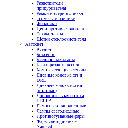
Разветвители
прикуривателя
Рамки номерного знака
Термосы и чайники
Фонарики
Цепи противоскольжения
Чехлы, тенты
Щетки стеклоочистителя
Автосвет
Ксенон
Биксенон
Ксеноновые лампы
Блоки розжига ксенона
Комплектующие ксенона
Дневные ходовые огни
DRL
Дневные ходовые огни
(штатные)
Дополнительная оптика
HELLA
Лампы газонаполненные
Лампы светодиодные
Противотуманные фары
Фары светодиодные
Nanoled