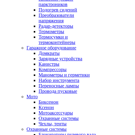
парктроников
Подогрев сидений
Преобразователи
напряжения
Радар-детекторы
Термометры
Термосумки и
термоконтейнеры
Гаражное оборудование
Домкраты
Зарядные устройства
Канистры
Компрессоры
Манометры и герметики
Набор инструмента
Переносные лампы
Провода пусковые
Мото
Биксенон
Ксенон
Мотоаксессуары
Охранные системы
Чехлы, тенты
Охранные системы
Блокираторы рулевого вала