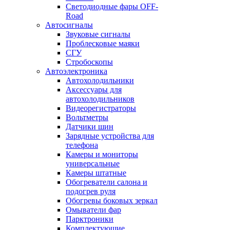
Светодиодные фары OFF-
Road
Автосигналы
Звуковые сигналы
Проблесковые маяки
СГУ
Стробоскопы
Автоэлектроника
Автохолодильники
Аксессуары для
автохолодильников
Видеорегистраторы
Вольтметры
Датчики шин
Зарядные устройства для
телефона
Камеры и мониторы
универсальные
Камеры штатные
Обогреватели салона и
подогрев руля
Обогревы боковых зеркал
Омыватели фар
Парктроники
Комплектующие