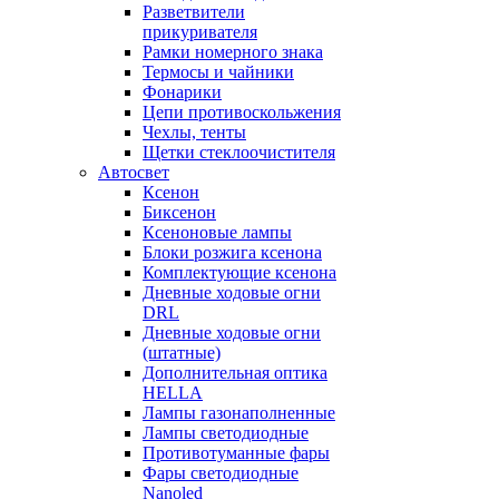
Разветвители
прикуривателя
Рамки номерного знака
Термосы и чайники
Фонарики
Цепи противоскольжения
Чехлы, тенты
Щетки стеклоочистителя
Автосвет
Ксенон
Биксенон
Ксеноновые лампы
Блоки розжига ксенона
Комплектующие ксенона
Дневные ходовые огни
DRL
Дневные ходовые огни
(штатные)
Дополнительная оптика
HELLA
Лампы газонаполненные
Лампы светодиодные
Противотуманные фары
Фары светодиодные
Nanoled