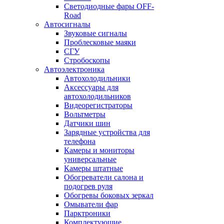
Светодиодные фары OFF-
Road
Автосигналы
Звуковые сигналы
Проблесковые маяки
СГУ
Стробоскопы
Автоэлектроника
Автохолодильники
Аксессуары для
автохолодильников
Видеорегистраторы
Вольтметры
Датчики шин
Зарядные устройства для
телефона
Камеры и мониторы
универсальные
Камеры штатные
Обогреватели салона и
подогрев руля
Обогревы боковых зеркал
Омыватели фар
Парктроники
Комплектующие