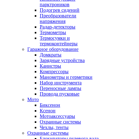
парктроников
Подогрев сидений
Преобразователи
напряжения
Радар-детекторы
Термометры
Термосумки и
термоконтейнеры
Гаражное оборудование
Домкраты
Зарядные устройства
Канистры
Компрессоры
Манометры и герметики
Набор инструмента
Переносные лампы
Провода пусковые
Мото
Биксенон
Ксенон
Мотоаксессуары
Охранные системы
Чехлы, тенты
Охранные системы
Блокираторы рулевого вала