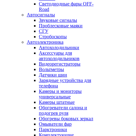
Светодиодные фары OFF-
Road
Автосигналы
Звуковые сигналы
Проблесковые маяки
СГУ
Стробоскопы
Автоэлектроника
Автохолодильники
Аксессуары для
автохолодильников
Видеорегистраторы
Вольтметры
Датчики шин
Зарядные устройства для
телефона
Камеры и мониторы
универсальные
Камеры штатные
Обогреватели салона и
подогрев руля
Обогревы боковых зеркал
Омыватели фар
Парктроники
Комплектующие