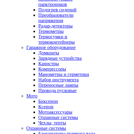
парктроников
Подогрев сидений
Преобразователи
напряжения
Радар-детекторы
Термометры
Термосумки и
термоконтейнеры
Гаражное оборудование
Домкраты
Зарядные устройства
Канистры
Компрессоры
Манометры и герметики
Набор инструмента
Переносные лампы
Провода пусковые
Мото
Биксенон
Ксенон
Мотоаксессуары
Охранные системы
Чехлы, тенты
Охранные системы
Блокираторы рулевого вала