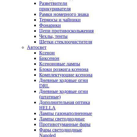
Разветвители
прикуривателя
Рамки номерного знака
Термосы и чайники
Фонарики
Цепи противоскольжения
Чехлы, тенты
Щетки стеклоочистителя
Автосвет
Ксенон
Биксенон
Ксеноновые лампы
Блоки розжига ксенона
Комплектующие ксенона
Дневные ходовые огни
DRL
Дневные ходовые огни
(штатные)
Дополнительная оптика
HELLA
Лампы газонаполненные
Лампы светодиодные
Противотуманные фары
Фары светодиодные
Nanoled