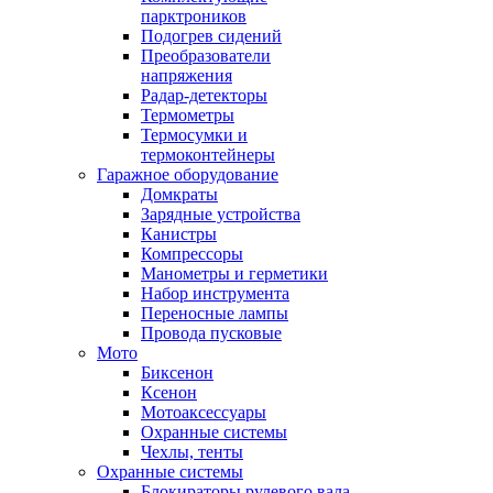
парктроников
Подогрев сидений
Преобразователи
напряжения
Радар-детекторы
Термометры
Термосумки и
термоконтейнеры
Гаражное оборудование
Домкраты
Зарядные устройства
Канистры
Компрессоры
Манометры и герметики
Набор инструмента
Переносные лампы
Провода пусковые
Мото
Биксенон
Ксенон
Мотоаксессуары
Охранные системы
Чехлы, тенты
Охранные системы
Блокираторы рулевого вала