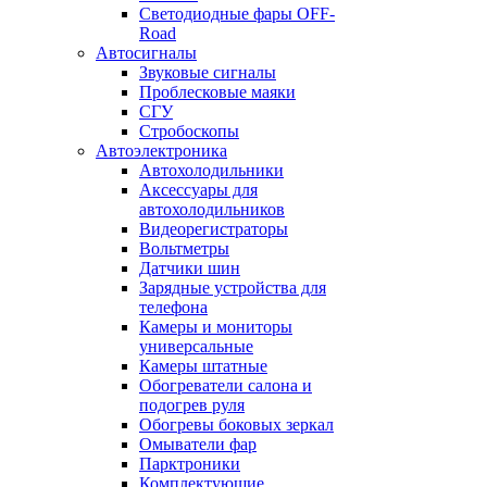
Светодиодные фары OFF-
Road
Автосигналы
Звуковые сигналы
Проблесковые маяки
СГУ
Стробоскопы
Автоэлектроника
Автохолодильники
Аксессуары для
автохолодильников
Видеорегистраторы
Вольтметры
Датчики шин
Зарядные устройства для
телефона
Камеры и мониторы
универсальные
Камеры штатные
Обогреватели салона и
подогрев руля
Обогревы боковых зеркал
Омыватели фар
Парктроники
Комплектующие