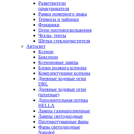
Разветвители
прикуривателя
Рамки номерного знака
Термосы и чайники
Фонарики
Цепи противоскольжения
Чехлы, тенты
Щетки стеклоочистителя
Автосвет
Ксенон
Биксенон
Ксеноновые лампы
Блоки розжига ксенона
Комплектующие ксенона
Дневные ходовые огни
DRL
Дневные ходовые огни
(штатные)
Дополнительная оптика
HELLA
Лампы газонаполненные
Лампы светодиодные
Противотуманные фары
Фары светодиодные
Nanoled