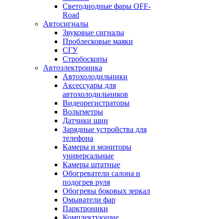
Светодиодные фары OFF-
Road
Автосигналы
Звуковые сигналы
Проблесковые маяки
СГУ
Стробоскопы
Автоэлектроника
Автохолодильники
Аксессуары для
автохолодильников
Видеорегистраторы
Вольтметры
Датчики шин
Зарядные устройства для
телефона
Камеры и мониторы
универсальные
Камеры штатные
Обогреватели салона и
подогрев руля
Обогревы боковых зеркал
Омыватели фар
Парктроники
Комплектующие