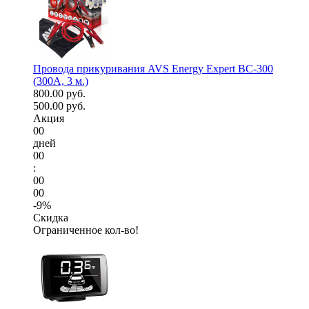
Провода прикуривания AVS Energy Expert BC-300
(300А, 3 м.)
800.00 руб.
500.00 руб.
Акция
00
дней
00
:
00
00
-9%
Скидка
Ограниченное кол-во!