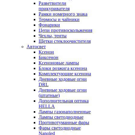
Разветвители
прикуривателя
Рамки номерного знака
Термосы и чайники
Фонарики
Цепи противоскольжения
Чехлы, тенты
Щетки стеклоочистителя
Автосвет
Ксенон
Биксенон
Ксеноновые лампы
Блоки розжига ксенона
Комплектующие ксенона
Дневные ходовые огни
DRL
Дневные ходовые огни
(штатные)
Дополнительная оптика
HELLA
Лампы газонаполненные
Лампы светодиодные
Противотуманные фары
Фары светодиодные
Nanoled