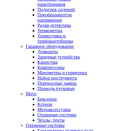
парктроников
Подогрев сидений
Преобразователи
напряжения
Радар-детекторы
Термометры
Термосумки и
термоконтейнеры
Гаражное оборудование
Домкраты
Зарядные устройства
Канистры
Компрессоры
Манометры и герметики
Набор инструмента
Переносные лампы
Провода пусковые
Мото
Биксенон
Ксенон
Мотоаксессуары
Охранные системы
Чехлы, тенты
Охранные системы
Блокираторы рулевого вала