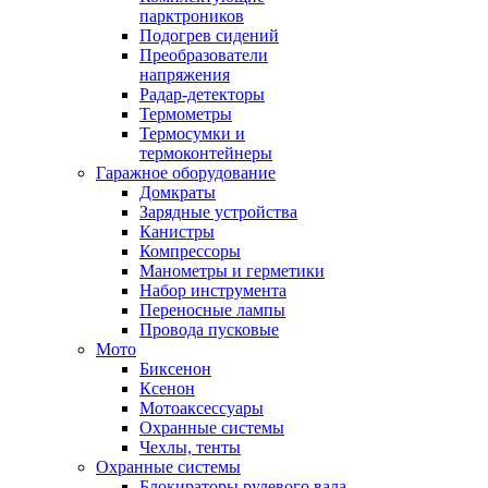
парктроников
Подогрев сидений
Преобразователи
напряжения
Радар-детекторы
Термометры
Термосумки и
термоконтейнеры
Гаражное оборудование
Домкраты
Зарядные устройства
Канистры
Компрессоры
Манометры и герметики
Набор инструмента
Переносные лампы
Провода пусковые
Мото
Биксенон
Ксенон
Мотоаксессуары
Охранные системы
Чехлы, тенты
Охранные системы
Блокираторы рулевого вала