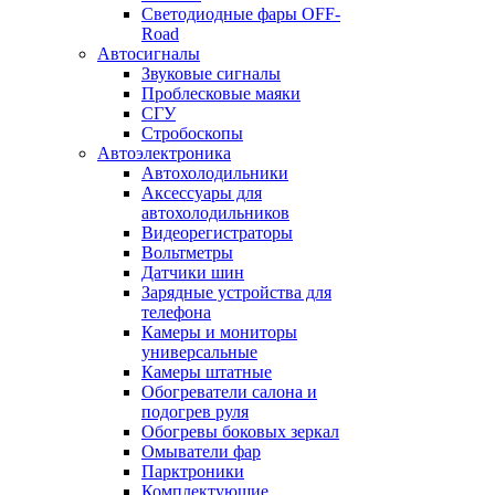
Светодиодные фары OFF-
Road
Автосигналы
Звуковые сигналы
Проблесковые маяки
СГУ
Стробоскопы
Автоэлектроника
Автохолодильники
Аксессуары для
автохолодильников
Видеорегистраторы
Вольтметры
Датчики шин
Зарядные устройства для
телефона
Камеры и мониторы
универсальные
Камеры штатные
Обогреватели салона и
подогрев руля
Обогревы боковых зеркал
Омыватели фар
Парктроники
Комплектующие