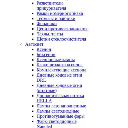
Разветвители
прикуривателя
Рамки номерного знака
Термосы и чайники
Фонарики
Цепи противоскольжения
Чехлы, тенты
Щетки стеклоочистителя
Автосвет
Ксенон
Биксенон
Ксеноновые лампы
Блоки розжига ксенона
Комплектующие ксенона
Дневные ходовые огни
DRL
Дневные ходовые огни
(штатные)
Дополнительная оптика
HELLA
Лампы газонаполненные
Лампы светодиодные
Противотуманные фары
Фары светодиодные
Nanoled