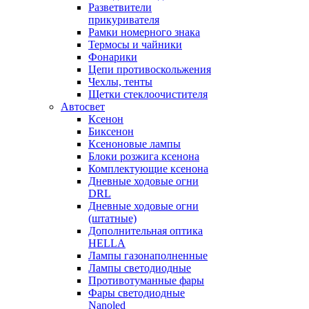
Разветвители
прикуривателя
Рамки номерного знака
Термосы и чайники
Фонарики
Цепи противоскольжения
Чехлы, тенты
Щетки стеклоочистителя
Автосвет
Ксенон
Биксенон
Ксеноновые лампы
Блоки розжига ксенона
Комплектующие ксенона
Дневные ходовые огни
DRL
Дневные ходовые огни
(штатные)
Дополнительная оптика
HELLA
Лампы газонаполненные
Лампы светодиодные
Противотуманные фары
Фары светодиодные
Nanoled