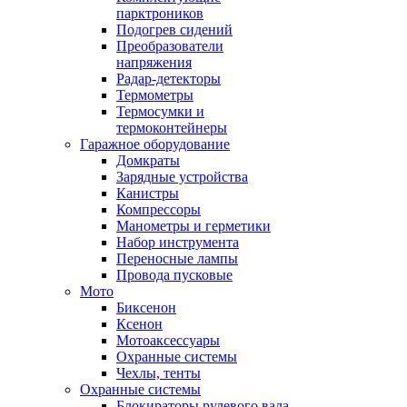
парктроников
Подогрев сидений
Преобразователи
напряжения
Радар-детекторы
Термометры
Термосумки и
термоконтейнеры
Гаражное оборудование
Домкраты
Зарядные устройства
Канистры
Компрессоры
Манометры и герметики
Набор инструмента
Переносные лампы
Провода пусковые
Мото
Биксенон
Ксенон
Мотоаксессуары
Охранные системы
Чехлы, тенты
Охранные системы
Блокираторы рулевого вала