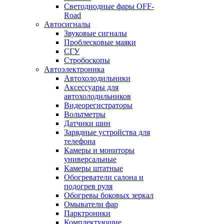
Светодиодные фары OFF-
Road
Автосигналы
Звуковые сигналы
Проблесковые маяки
СГУ
Стробоскопы
Автоэлектроника
Автохолодильники
Аксессуары для
автохолодильников
Видеорегистраторы
Вольтметры
Датчики шин
Зарядные устройства для
телефона
Камеры и мониторы
универсальные
Камеры штатные
Обогреватели салона и
подогрев руля
Обогревы боковых зеркал
Омыватели фар
Парктроники
Комплектующие