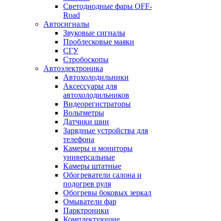
Светодиодные фары OFF-
Road
Автосигналы
Звуковые сигналы
Проблесковые маяки
СГУ
Стробоскопы
Автоэлектроника
Автохолодильники
Аксессуары для
автохолодильников
Видеорегистраторы
Вольтметры
Датчики шин
Зарядные устройства для
телефона
Камеры и мониторы
универсальные
Камеры штатные
Обогреватели салона и
подогрев руля
Обогревы боковых зеркал
Омыватели фар
Парктроники
Комплектующие