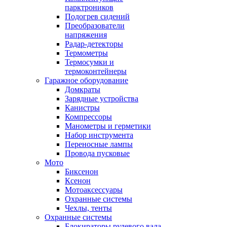
парктроников
Подогрев сидений
Преобразователи
напряжения
Радар-детекторы
Термометры
Термосумки и
термоконтейнеры
Гаражное оборудование
Домкраты
Зарядные устройства
Канистры
Компрессоры
Манометры и герметики
Набор инструмента
Переносные лампы
Провода пусковые
Мото
Биксенон
Ксенон
Мотоаксессуары
Охранные системы
Чехлы, тенты
Охранные системы
Блокираторы рулевого вала