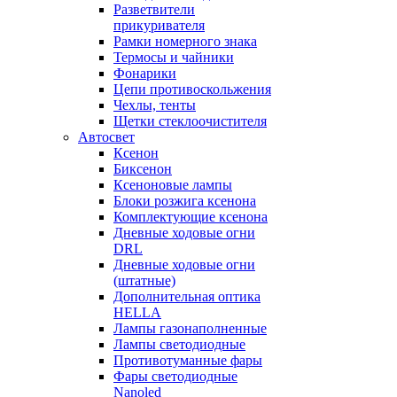
Разветвители
прикуривателя
Рамки номерного знака
Термосы и чайники
Фонарики
Цепи противоскольжения
Чехлы, тенты
Щетки стеклоочистителя
Автосвет
Ксенон
Биксенон
Ксеноновые лампы
Блоки розжига ксенона
Комплектующие ксенона
Дневные ходовые огни
DRL
Дневные ходовые огни
(штатные)
Дополнительная оптика
HELLA
Лампы газонаполненные
Лампы светодиодные
Противотуманные фары
Фары светодиодные
Nanoled