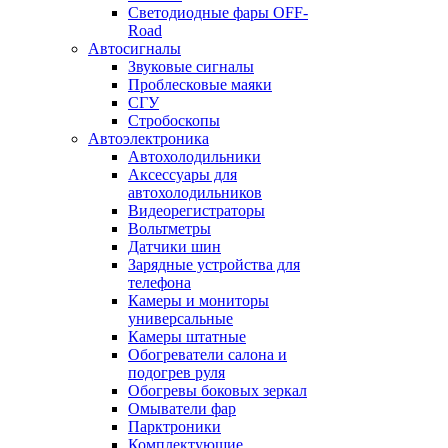
Светодиодные фары OFF-
Road
Автосигналы
Звуковые сигналы
Проблесковые маяки
СГУ
Стробоскопы
Автоэлектроника
Автохолодильники
Аксессуары для
автохолодильников
Видеорегистраторы
Вольтметры
Датчики шин
Зарядные устройства для
телефона
Камеры и мониторы
универсальные
Камеры штатные
Обогреватели салона и
подогрев руля
Обогревы боковых зеркал
Омыватели фар
Парктроники
Комплектующие