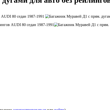
дугами для авто без рейлингов
бходимо
зарегистрироваться
или
войти
)