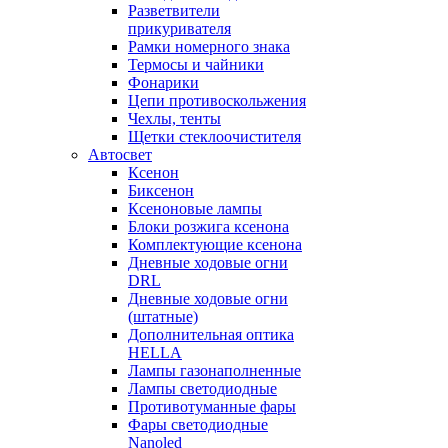
Разветвители
прикуривателя
Рамки номерного знака
Термосы и чайники
Фонарики
Цепи противоскольжения
Чехлы, тенты
Щетки стеклоочистителя
Автосвет
Ксенон
Биксенон
Ксеноновые лампы
Блоки розжига ксенона
Комплектующие ксенона
Дневные ходовые огни
DRL
Дневные ходовые огни
(штатные)
Дополнительная оптика
HELLA
Лампы газонаполненные
Лампы светодиодные
Противотуманные фары
Фары светодиодные
Nanoled