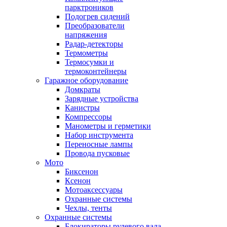
парктроников
Подогрев сидений
Преобразователи
напряжения
Радар-детекторы
Термометры
Термосумки и
термоконтейнеры
Гаражное оборудование
Домкраты
Зарядные устройства
Канистры
Компрессоры
Манометры и герметики
Набор инструмента
Переносные лампы
Провода пусковые
Мото
Биксенон
Ксенон
Мотоаксессуары
Охранные системы
Чехлы, тенты
Охранные системы
Блокираторы рулевого вала