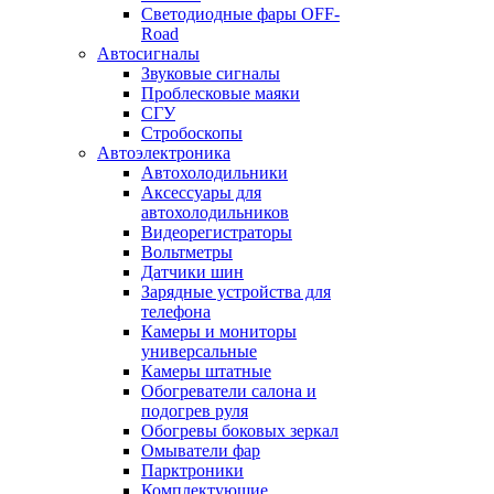
Светодиодные фары OFF-
Road
Автосигналы
Звуковые сигналы
Проблесковые маяки
СГУ
Стробоскопы
Автоэлектроника
Автохолодильники
Аксессуары для
автохолодильников
Видеорегистраторы
Вольтметры
Датчики шин
Зарядные устройства для
телефона
Камеры и мониторы
универсальные
Камеры штатные
Обогреватели салона и
подогрев руля
Обогревы боковых зеркал
Омыватели фар
Парктроники
Комплектующие