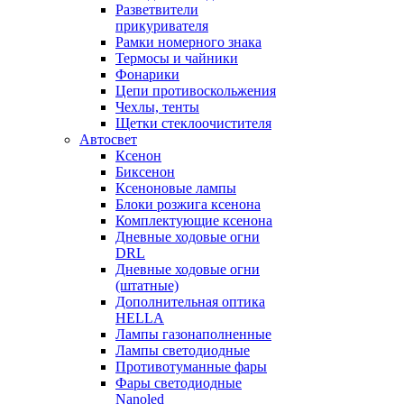
Разветвители
прикуривателя
Рамки номерного знака
Термосы и чайники
Фонарики
Цепи противоскольжения
Чехлы, тенты
Щетки стеклоочистителя
Автосвет
Ксенон
Биксенон
Ксеноновые лампы
Блоки розжига ксенона
Комплектующие ксенона
Дневные ходовые огни
DRL
Дневные ходовые огни
(штатные)
Дополнительная оптика
HELLA
Лампы газонаполненные
Лампы светодиодные
Противотуманные фары
Фары светодиодные
Nanoled