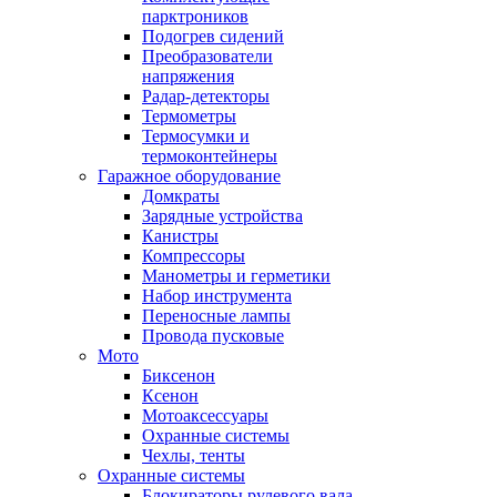
парктроников
Подогрев сидений
Преобразователи
напряжения
Радар-детекторы
Термометры
Термосумки и
термоконтейнеры
Гаражное оборудование
Домкраты
Зарядные устройства
Канистры
Компрессоры
Манометры и герметики
Набор инструмента
Переносные лампы
Провода пусковые
Мото
Биксенон
Ксенон
Мотоаксессуары
Охранные системы
Чехлы, тенты
Охранные системы
Блокираторы рулевого вала