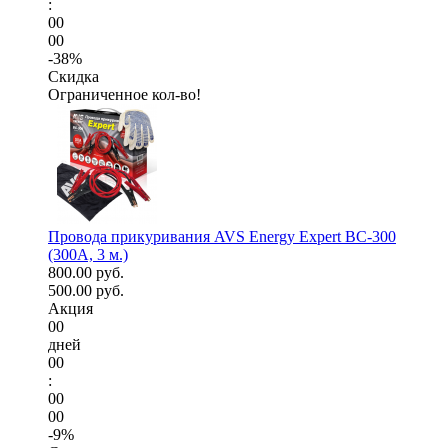
:
00
00
-38%
Скидка
Ограниченное кол-во!
Провода прикуривания AVS Energy Expert BC-300
(300А, 3 м.)
800.00 руб.
500.00 руб.
Акция
00
дней
00
:
00
00
-9%