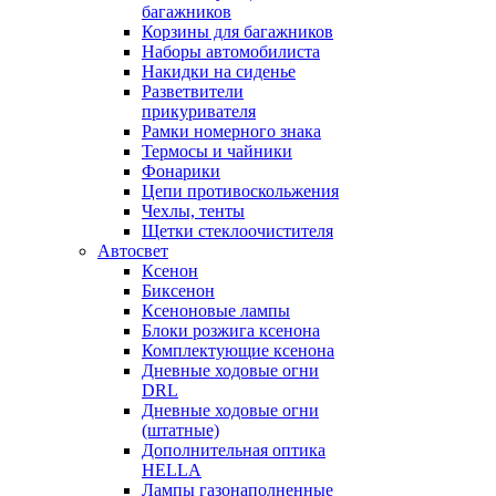
багажников
Корзины для багажников
Наборы автомобилиста
Накидки на сиденье
Разветвители
прикуривателя
Рамки номерного знака
Термосы и чайники
Фонарики
Цепи противоскольжения
Чехлы, тенты
Щетки стеклоочистителя
Автосвет
Ксенон
Биксенон
Ксеноновые лампы
Блоки розжига ксенона
Комплектующие ксенона
Дневные ходовые огни
DRL
Дневные ходовые огни
(штатные)
Дополнительная оптика
HELLA
Лампы газонаполненные