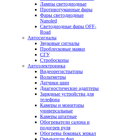
Лампы светодиодные
Противотуманные фары
Фары светодиодные
Nanoled
Светодиодные фары OFF-
Road
Автосигналы
Звуковые сигналы
Проблесковые маяки
СГУ
Стробоскопы
Автоэлектроника
Видеорегистраторы
Вольтметры
Датчики шин
Диагностические адаптеры
Зарядные устройства для
телефона
Камеры и мониторы
универсальные
Камеры штатные
Обогреватели салона и
подогрев руля
Обогревы боковых зеркал
Омыватели фар