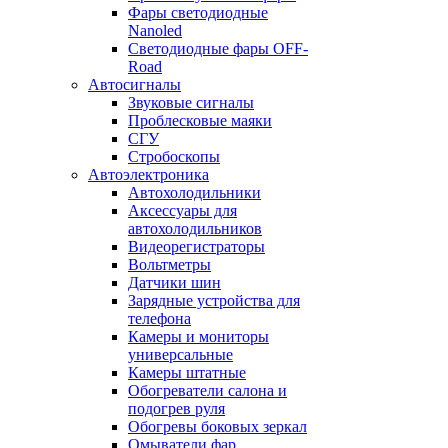
Фары светодиодные
Nanoled
Светодиодные фары OFF-
Road
Автосигналы
Звуковые сигналы
Проблесковые маяки
СГУ
Стробоскопы
Автоэлектроника
Автохолодильники
Аксессуары для
автохолодильников
Видеорегистраторы
Вольтметры
Датчики шин
Зарядные устройства для
телефона
Камеры и мониторы
универсальные
Камеры штатные
Обогреватели салона и
подогрев руля
Обогревы боковых зеркал
Омыватели фар