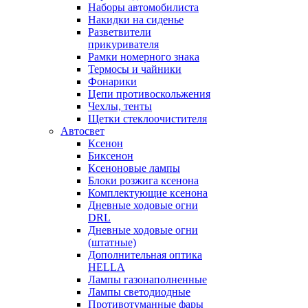
Наборы автомобилиста
Накидки на сиденье
Разветвители
прикуривателя
Рамки номерного знака
Термосы и чайники
Фонарики
Цепи противоскольжения
Чехлы, тенты
Щетки стеклоочистителя
Автосвет
Ксенон
Биксенон
Ксеноновые лампы
Блоки розжига ксенона
Комплектующие ксенона
Дневные ходовые огни
DRL
Дневные ходовые огни
(штатные)
Дополнительная оптика
HELLA
Лампы газонаполненные
Лампы светодиодные
Противотуманные фары