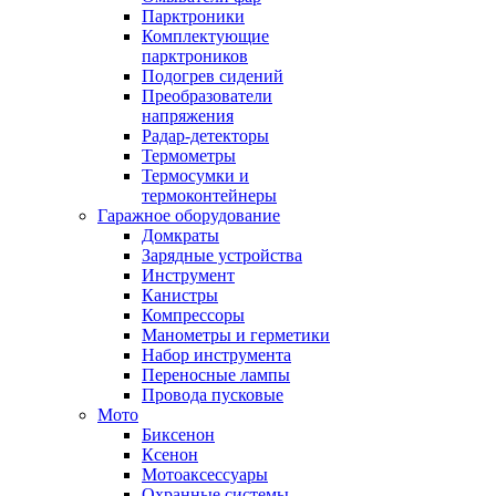
Парктроники
Комплектующие
парктроников
Подогрев сидений
Преобразователи
напряжения
Радар-детекторы
Термометры
Термосумки и
термоконтейнеры
Гаражное оборудование
Домкраты
Зарядные устройства
Инструмент
Канистры
Компрессоры
Манометры и герметики
Набор инструмента
Переносные лампы
Провода пусковые
Мото
Биксенон
Ксенон
Мотоаксессуары
Охранные системы