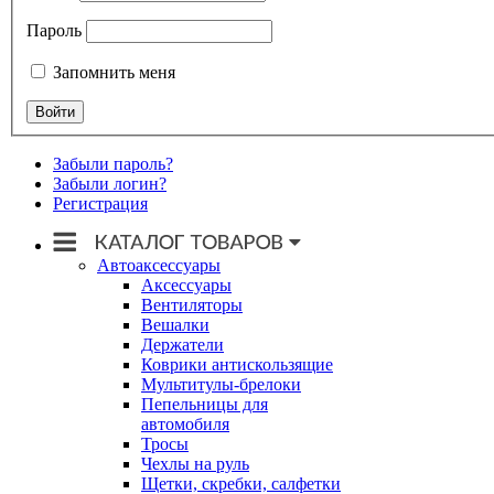
Пароль
Запомнить меня
Забыли пароль?
Забыли логин?
Регистрация
Автоаксессуары
Аксессуары
Вентиляторы
Вешалки
Держатели
Коврики антискользящие
Мультитулы-брелоки
Пепельницы для
автомобиля
Тросы
Чехлы на руль
Щетки, скребки, салфетки