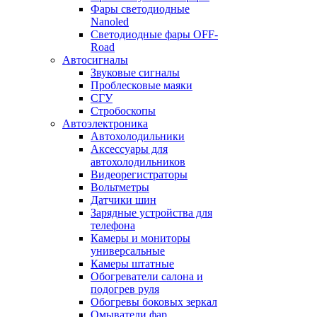
Фары светодиодные
Nanoled
Светодиодные фары OFF-
Road
Автосигналы
Звуковые сигналы
Проблесковые маяки
СГУ
Стробоскопы
Автоэлектроника
Автохолодильники
Аксессуары для
автохолодильников
Видеорегистраторы
Вольтметры
Датчики шин
Зарядные устройства для
телефона
Камеры и мониторы
универсальные
Камеры штатные
Обогреватели салона и
подогрев руля
Обогревы боковых зеркал
Омыватели фар