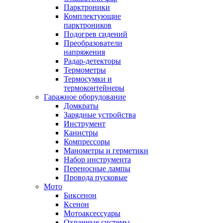
Парктроники
Комплектующие
парктроников
Подогрев сидений
Преобразователи
напряжения
Радар-детекторы
Термометры
Термосумки и
термоконтейнеры
Гаражное оборудование
Домкраты
Зарядные устройства
Инструмент
Канистры
Компрессоры
Манометры и герметики
Набор инструмента
Переносные лампы
Провода пусковые
Мото
Биксенон
Ксенон
Мотоаксессуары
Охранные системы