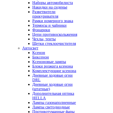
Наборы автомобилиста
Накидки на сиденье
Разветвители
прикуривателя
Рамки номерного знака
Термосы и чайники
Фонарики
Цепи противоскольжения
Чехлы, тенты
Щетки стеклоочистителя
Автосвет
Ксенон
Биксенон
Ксеноновые лампы
Блоки розжига ксенона
Комплектующие ксенона
Дневные ходовые огни
DRL
Дневные ходовые огни
(штатные)
Дополнительная оптика
HELLA
Лампы газонаполненные
Лампы светодиодные
Противотуманные фары