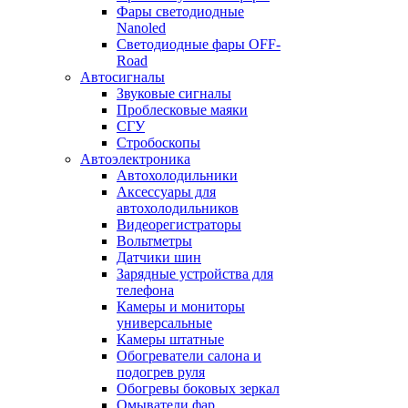
Фары светодиодные
Nanoled
Светодиодные фары OFF-
Road
Автосигналы
Звуковые сигналы
Проблесковые маяки
СГУ
Стробоскопы
Автоэлектроника
Автохолодильники
Аксессуары для
автохолодильников
Видеорегистраторы
Вольтметры
Датчики шин
Зарядные устройства для
телефона
Камеры и мониторы
универсальные
Камеры штатные
Обогреватели салона и
подогрев руля
Обогревы боковых зеркал
Омыватели фар