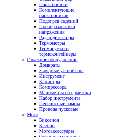
Парктроники
Комплектующие
парктроников
Подогрев сидений
Преобразователи
напряжения
Радар-детекторы
Термометры
Термосумки и
термоконтейнеры
Гаражное оборудование
Домкраты
Зарядные устройства
Инструмент
Канистры
Компрессоры
Манометры и герметики
Набор инструмента
Переносные лампы
Провода пусковые
Мото
Биксенон
Ксенон
Мотоаксессуары
Охранные системы