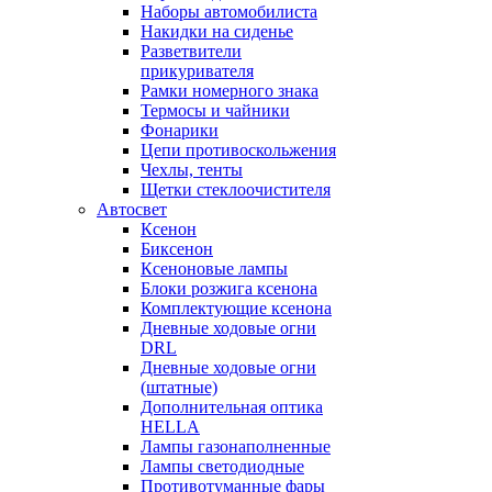
Наборы автомобилиста
Накидки на сиденье
Разветвители
прикуривателя
Рамки номерного знака
Термосы и чайники
Фонарики
Цепи противоскольжения
Чехлы, тенты
Щетки стеклоочистителя
Автосвет
Ксенон
Биксенон
Ксеноновые лампы
Блоки розжига ксенона
Комплектующие ксенона
Дневные ходовые огни
DRL
Дневные ходовые огни
(штатные)
Дополнительная оптика
HELLA
Лампы газонаполненные
Лампы светодиодные
Противотуманные фары