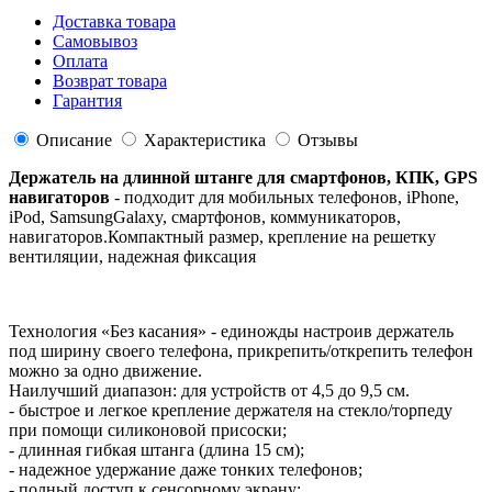
Доставка товара
Самовывоз
Оплата
Возврат товара
Гарантия
Описание
Характеристика
Отзывы
Держатель на длинной штанге для смартфонов, КПК, GPS
навигаторов
- подходит для мобильных телефонов, iPhone,
iPod, SamsungGalaxy, смартфонов, коммуникаторов,
навигаторов.Компактный размер, крепление на решетку
вентиляции, надежная фиксация
Технология «Без касания» - единожды настроив держатель
под ширину своего телефона, прикрепить/открепить телефон
можно за одно движение.
Наилучший диапазон: для устройств от 4,5 до 9,5 см.
- быстрое и легкое крепление держателя на стекло/торпеду
при помощи силиконовой присоски;
- длинная гибкая штанга (длина 15 см);
- надежное удержание даже тонких телефонов;
- полный доступ к сенсорному экрану;