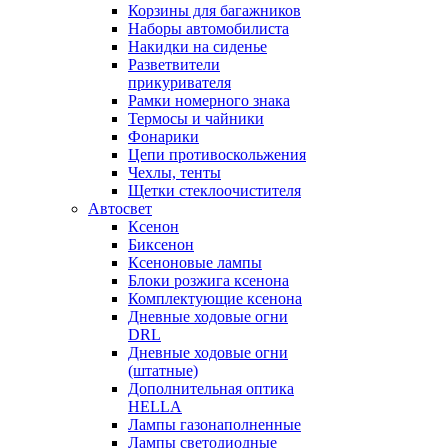
Корзины для багажников
Наборы автомобилиста
Накидки на сиденье
Разветвители
прикуривателя
Рамки номерного знака
Термосы и чайники
Фонарики
Цепи противоскольжения
Чехлы, тенты
Щетки стеклоочистителя
Автосвет
Ксенон
Биксенон
Ксеноновые лампы
Блоки розжига ксенона
Комплектующие ксенона
Дневные ходовые огни
DRL
Дневные ходовые огни
(штатные)
Дополнительная оптика
HELLA
Лампы газонаполненные
Лампы светодиодные