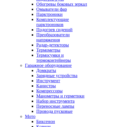
Обогревы боковых зеркал
Омыватели фар
Парктроники
Комплектующие
парктроников
Подогрев сидений
Преобразователи
напряжения
Радар-детекторы
Термометры
Термосумки и
термоконтейнеры
Гаражное оборудование
Домкраты
Зарядные устройства
Инструмент
Канистры
Компрессоры
Манометры и герметики
Набор инструмента
Переносные лампы
Провода пусковые
Мото
Биксенон
Ксенон