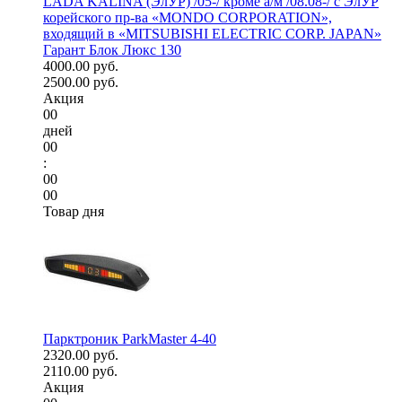
LADA KALINA (ЭлУР) /05-/ кроме а/м /08.08-/ с ЭлУР
корейского пр-ва «MONDO CORPORATION»,
входящий в «MITSUBISHI ELECTRIC CORP. JAPAN»
Гарант Блок Люкс 130
4000.00 руб.
2500.00 руб.
Акция
00
дней
00
:
00
00
Товар дня
Парктроник ParkMaster 4-40
2320.00 руб.
2110.00 руб.
Акция