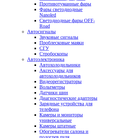
Противотуманные фары
Фары светодиодные
Nanoled
Светодиодные фары OFF-
Road
Автосигналы
Звуковые сигналы
Проблесковые маяки
СГУ
Стробоскопы
Автоэлектроника
Автохолодильники
Аксессуары для
автохолодильников
Видеорегистраторы
Вольтметры
Датчики шин
Диагностические адаптеры
Зарядные устройства для
телефона
Камеры и мониторы
универсальные
Камеры штатные
Обогреватели салона и
подогрев руля