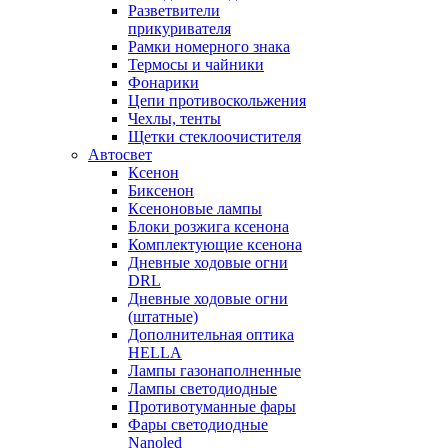
Разветвители
прикуривателя
Рамки номерного знака
Термосы и чайники
Фонарики
Цепи противоскольжения
Чехлы, тенты
Щетки стеклоочистителя
Автосвет
Ксенон
Биксенон
Ксеноновые лампы
Блоки розжига ксенона
Комплектующие ксенона
Дневные ходовые огни
DRL
Дневные ходовые огни
(штатные)
Дополнительная оптика
HELLA
Лампы газонаполненные
Лампы светодиодные
Противотуманные фары
Фары светодиодные
Nanoled