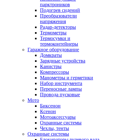
парктроников
Подогрев сидений
Преобразователи
напряжения
Радар-детекторы
Термометры
Термосумки и
термоконтейнеры
Гаражное оборудование
Домкраты
Зарядные устройства
Канистры
Компрессоры
Манометры и герметики
Набор инструмента
Переносные лампы
Провода пусковые
Мото
Биксенон
Ксенон
Мотоаксессуары
Охранные системы
Чехлы, тенты
Охранные системы
Блокираторы рулевого вала