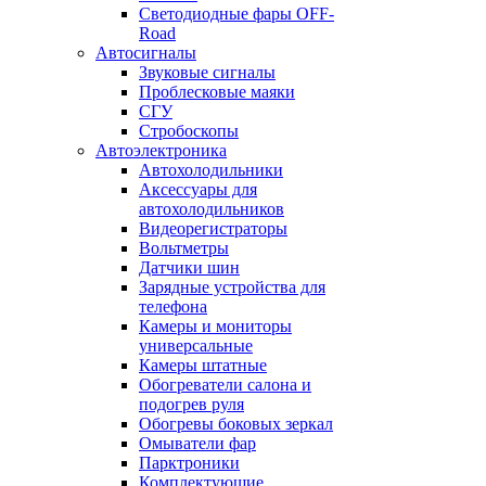
Светодиодные фары OFF-
Road
Автосигналы
Звуковые сигналы
Проблесковые маяки
СГУ
Стробоскопы
Автоэлектроника
Автохолодильники
Аксессуары для
автохолодильников
Видеорегистраторы
Вольтметры
Датчики шин
Зарядные устройства для
телефона
Камеры и мониторы
универсальные
Камеры штатные
Обогреватели салона и
подогрев руля
Обогревы боковых зеркал
Омыватели фар
Парктроники
Комплектующие