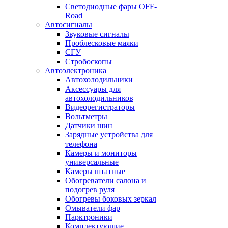
Светодиодные фары OFF-
Road
Автосигналы
Звуковые сигналы
Проблесковые маяки
СГУ
Стробоскопы
Автоэлектроника
Автохолодильники
Аксессуары для
автохолодильников
Видеорегистраторы
Вольтметры
Датчики шин
Зарядные устройства для
телефона
Камеры и мониторы
универсальные
Камеры штатные
Обогреватели салона и
подогрев руля
Обогревы боковых зеркал
Омыватели фар
Парктроники
Комплектующие