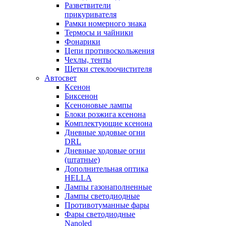
Разветвители
прикуривателя
Рамки номерного знака
Термосы и чайники
Фонарики
Цепи противоскольжения
Чехлы, тенты
Щетки стеклоочистителя
Автосвет
Ксенон
Биксенон
Ксеноновые лампы
Блоки розжига ксенона
Комплектующие ксенона
Дневные ходовые огни
DRL
Дневные ходовые огни
(штатные)
Дополнительная оптика
HELLA
Лампы газонаполненные
Лампы светодиодные
Противотуманные фары
Фары светодиодные
Nanoled