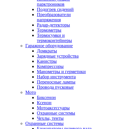
парктроников
Подогрев сидений
Преобразователи
напряжения
Радар-детекторы
Термометры
Термосумки и
термоконтейнеры
Гаражное оборудование
Домкраты
Зарядные устройства
Канистры
Компрессоры
Манометры и герметики
Набор инструмента
Переносные лампы
Провода пусковые
Мото
Биксенон
Ксенон
Мотоаксессуары
Охранные системы
Чехлы, тенты
Охранные системы
Блокираторы рулевого вала