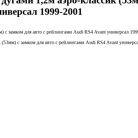
гами 1,2м аэро-классик (53мм
ниверсал 1999-2001