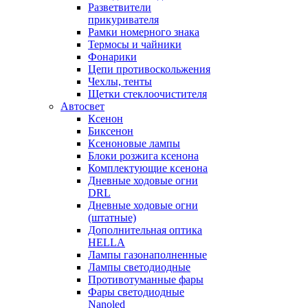
Разветвители
прикуривателя
Рамки номерного знака
Термосы и чайники
Фонарики
Цепи противоскольжения
Чехлы, тенты
Щетки стеклоочистителя
Автосвет
Ксенон
Биксенон
Ксеноновые лампы
Блоки розжига ксенона
Комплектующие ксенона
Дневные ходовые огни
DRL
Дневные ходовые огни
(штатные)
Дополнительная оптика
HELLA
Лампы газонаполненные
Лампы светодиодные
Противотуманные фары
Фары светодиодные
Nanoled