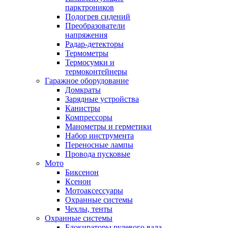
парктроников
Подогрев сидений
Преобразователи
напряжения
Радар-детекторы
Термометры
Термосумки и
термоконтейнеры
Гаражное оборудование
Домкраты
Зарядные устройства
Канистры
Компрессоры
Манометры и герметики
Набор инструмента
Переносные лампы
Провода пусковые
Мото
Биксенон
Ксенон
Мотоаксессуары
Охранные системы
Чехлы, тенты
Охранные системы
Блокираторы рулевого вала