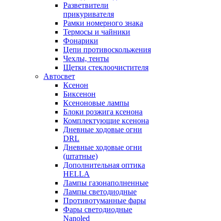
Разветвители
прикуривателя
Рамки номерного знака
Термосы и чайники
Фонарики
Цепи противоскольжения
Чехлы, тенты
Щетки стеклоочистителя
Автосвет
Ксенон
Биксенон
Ксеноновые лампы
Блоки розжига ксенона
Комплектующие ксенона
Дневные ходовые огни
DRL
Дневные ходовые огни
(штатные)
Дополнительная оптика
HELLA
Лампы газонаполненные
Лампы светодиодные
Противотуманные фары
Фары светодиодные
Nanoled