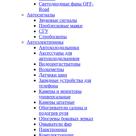
Светодиодные фары OFF-
Road
Автосигналы
Звуковые сигналы
Проблесковые маяки
СГУ
Стробоскопы
Автоэлектроника
Автохолодильники
Аксессуары для
автохолодильников
Видеорегистраторы
Вольтметры
Датчики шин
Зарядные устройства для
телефона
Камеры и мониторы
универсальные
Камеры штатные
Обогреватели салона и
подогрев руля
Обогревы боковых зеркал
Омыватели фар
Парктроники
Комплектующие