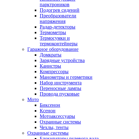
парктроников
Подогрев сидений
Преобразователи
напряжения
Радар-детекторы
Термометры
Термосумки и
термоконтейнеры
Гаражное оборудование
Домкраты
Зарядные устройства
Канистры
Компрессоры
Манометры и герметики
Набор инструмента
Переносные лампы
Провода пусковые
Мото
Биксенон
Ксенон
Мотоаксессуары
Охранные системы
Чехлы, тенты
Охранные системы
Блокираторы рулевого вала