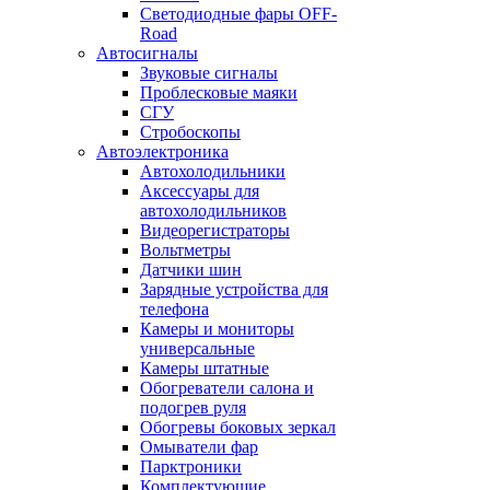
Светодиодные фары OFF-
Road
Автосигналы
Звуковые сигналы
Проблесковые маяки
СГУ
Стробоскопы
Автоэлектроника
Автохолодильники
Аксессуары для
автохолодильников
Видеорегистраторы
Вольтметры
Датчики шин
Зарядные устройства для
телефона
Камеры и мониторы
универсальные
Камеры штатные
Обогреватели салона и
подогрев руля
Обогревы боковых зеркал
Омыватели фар
Парктроники
Комплектующие