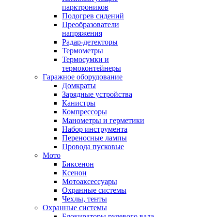
парктроников
Подогрев сидений
Преобразователи
напряжения
Радар-детекторы
Термометры
Термосумки и
термоконтейнеры
Гаражное оборудование
Домкраты
Зарядные устройства
Канистры
Компрессоры
Манометры и герметики
Набор инструмента
Переносные лампы
Провода пусковые
Мото
Биксенон
Ксенон
Мотоаксессуары
Охранные системы
Чехлы, тенты
Охранные системы
Блокираторы рулевого вала