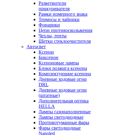
Разветвители
прикуривателя
Рамки номерного знака
Термосы и чайники
Фонарики
Цепи противоскольжения
Чехлы, тенты
Щетки стеклоочистителя
Автосвет
Ксенон
Биксенон
Ксеноновые лампы
Блоки розжига ксенона
Комплектующие ксенона
Дневные ходовые огни
DRL
Дневные ходовые огни
(штатные)
Дополнительная оптика
HELLA
Лампы газонаполненные
Лампы светодиодные
Противотуманные фары
Фары светодиодные
Nanoled