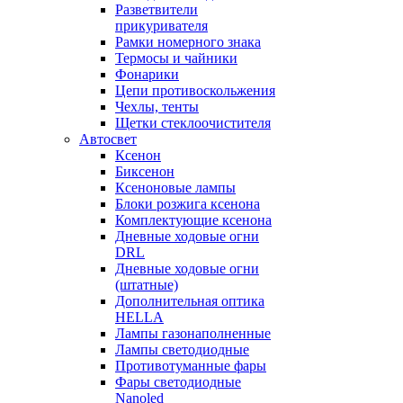
Разветвители
прикуривателя
Рамки номерного знака
Термосы и чайники
Фонарики
Цепи противоскольжения
Чехлы, тенты
Щетки стеклоочистителя
Автосвет
Ксенон
Биксенон
Ксеноновые лампы
Блоки розжига ксенона
Комплектующие ксенона
Дневные ходовые огни
DRL
Дневные ходовые огни
(штатные)
Дополнительная оптика
HELLA
Лампы газонаполненные
Лампы светодиодные
Противотуманные фары
Фары светодиодные
Nanoled