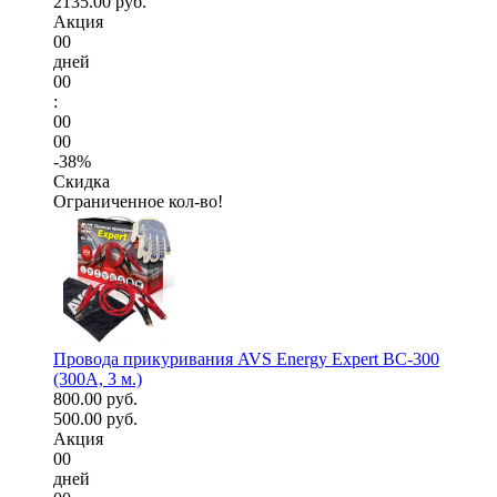
2135.00 руб.
Акция
00
дней
00
:
00
00
-38%
Скидка
Ограниченное кол-во!
Провода прикуривания AVS Energy Expert BC-300
(300А, 3 м.)
800.00 руб.
500.00 руб.
Акция
00
дней