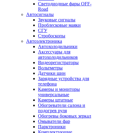
Светодиодные фары OFF-
Road
Автосигналы
Звуковые сигналы
Проблесковые маяки
СГУ
Стробоскопы
Автоэлектроника
Автохолодильники
Аксессуары для
автохолодильников
Видеорегистраторы
Вольтметры
Датчики шин
Зарядные устройства для
телефона
Камеры и мониторы
универсальные
Камеры штатные
Обогреватели салона и
подогрев руля
Обогревы боковых зеркал
Омыватели фар
Парктроники
Комплектующие