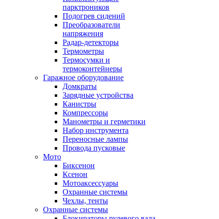
парктроников
Подогрев сидений
Преобразователи
напряжения
Радар-детекторы
Термометры
Термосумки и
термоконтейнеры
Гаражное оборудование
Домкраты
Зарядные устройства
Канистры
Компрессоры
Манометры и герметики
Набор инструмента
Переносные лампы
Провода пусковые
Мото
Биксенон
Ксенон
Мотоаксессуары
Охранные системы
Чехлы, тенты
Охранные системы
Блокираторы рулевого вала