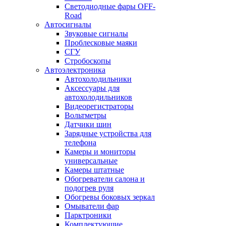
Светодиодные фары OFF-
Road
Автосигналы
Звуковые сигналы
Проблесковые маяки
СГУ
Стробоскопы
Автоэлектроника
Автохолодильники
Аксессуары для
автохолодильников
Видеорегистраторы
Вольтметры
Датчики шин
Зарядные устройства для
телефона
Камеры и мониторы
универсальные
Камеры штатные
Обогреватели салона и
подогрев руля
Обогревы боковых зеркал
Омыватели фар
Парктроники
Комплектующие