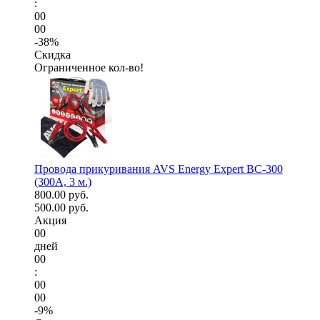
:
00
00
-38%
Скидка
Ограниченное кол-во!
Провода прикуривания AVS Energy Expert BC-300
(300А, 3 м.)
800.00 руб.
500.00 руб.
Акция
00
дней
00
:
00
00
-9%