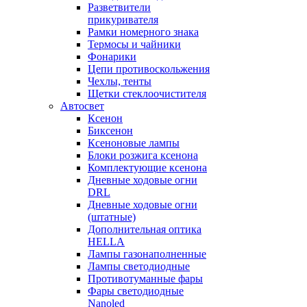
Разветвители
прикуривателя
Рамки номерного знака
Термосы и чайники
Фонарики
Цепи противоскольжения
Чехлы, тенты
Щетки стеклоочистителя
Автосвет
Ксенон
Биксенон
Ксеноновые лампы
Блоки розжига ксенона
Комплектующие ксенона
Дневные ходовые огни
DRL
Дневные ходовые огни
(штатные)
Дополнительная оптика
HELLA
Лампы газонаполненные
Лампы светодиодные
Противотуманные фары
Фары светодиодные
Nanoled