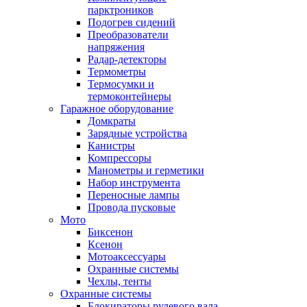
парктроников
Подогрев сидений
Преобразователи
напряжения
Радар-детекторы
Термометры
Термосумки и
термоконтейнеры
Гаражное оборудование
Домкраты
Зарядные устройства
Канистры
Компрессоры
Манометры и герметики
Набор инструмента
Переносные лампы
Провода пусковые
Мото
Биксенон
Ксенон
Мотоаксессуары
Охранные системы
Чехлы, тенты
Охранные системы
Блокираторы рулевого вала