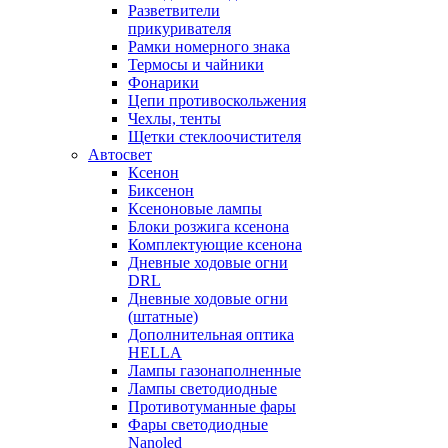
Разветвители
прикуривателя
Рамки номерного знака
Термосы и чайники
Фонарики
Цепи противоскольжения
Чехлы, тенты
Щетки стеклоочистителя
Автосвет
Ксенон
Биксенон
Ксеноновые лампы
Блоки розжига ксенона
Комплектующие ксенона
Дневные ходовые огни
DRL
Дневные ходовые огни
(штатные)
Дополнительная оптика
HELLA
Лампы газонаполненные
Лампы светодиодные
Противотуманные фары
Фары светодиодные
Nanoled