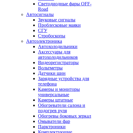
Светодиодные фары OFF-
Road
Автосигналы
Звуковые сигналы
Проблесковые маяки
СГУ
Стробоскопы
Автоэлектроника
Автохолодильники
Аксессуары для
автохолодильников
Видеорегистраторы
Вольтметры
Датчики шин
Зарядные устройства для
телефона
Камеры и мониторы
универсальные
Камеры штатные
Обогреватели салона и
подогрев руля
Обогревы боковых зеркал
Омыватели фар
Парктроники
Комплектующие