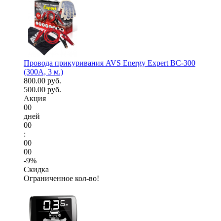
Провода прикуривания AVS Energy Expert BC-300
(300А, 3 м.)
800.00 руб.
500.00 руб.
Акция
00
дней
00
:
00
00
-9%
Скидка
Ограниченное кол-во!