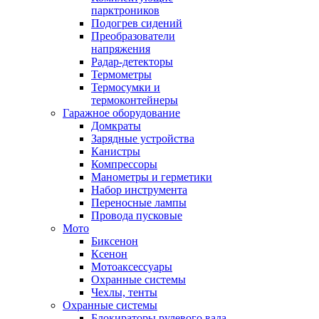
парктроников
Подогрев сидений
Преобразователи
напряжения
Радар-детекторы
Термометры
Термосумки и
термоконтейнеры
Гаражное оборудование
Домкраты
Зарядные устройства
Канистры
Компрессоры
Манометры и герметики
Набор инструмента
Переносные лампы
Провода пусковые
Мото
Биксенон
Ксенон
Мотоаксессуары
Охранные системы
Чехлы, тенты
Охранные системы
Блокираторы рулевого вала