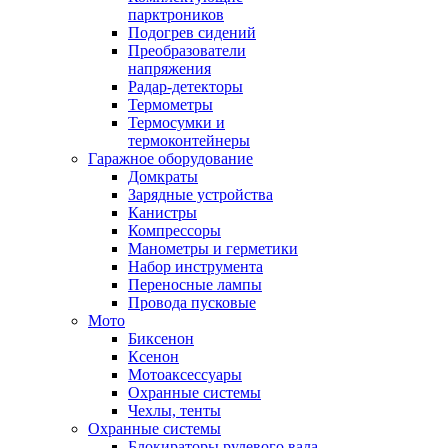
парктроников
Подогрев сидений
Преобразователи
напряжения
Радар-детекторы
Термометры
Термосумки и
термоконтейнеры
Гаражное оборудование
Домкраты
Зарядные устройства
Канистры
Компрессоры
Манометры и герметики
Набор инструмента
Переносные лампы
Провода пусковые
Мото
Биксенон
Ксенон
Мотоаксессуары
Охранные системы
Чехлы, тенты
Охранные системы
Блокираторы рулевого вала