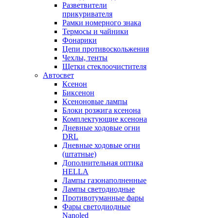
Разветвители
прикуривателя
Рамки номерного знака
Термосы и чайники
Фонарики
Цепи противоскольжения
Чехлы, тенты
Щетки стеклоочистителя
Автосвет
Ксенон
Биксенон
Ксеноновые лампы
Блоки розжига ксенона
Комплектующие ксенона
Дневные ходовые огни
DRL
Дневные ходовые огни
(штатные)
Дополнительная оптика
HELLA
Лампы газонаполненные
Лампы светодиодные
Противотуманные фары
Фары светодиодные
Nanoled