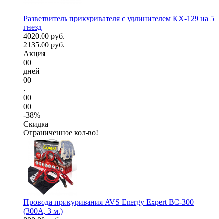
Разветвитель прикуривателя с удлинителем KX-129 на 5
гнезд
4020.00 руб.
2135.00 руб.
Акция
00
дней
00
:
00
00
-38%
Скидка
Ограниченное кол-во!
Провода прикуривания AVS Energy Expert BC-300
(300А, 3 м.)