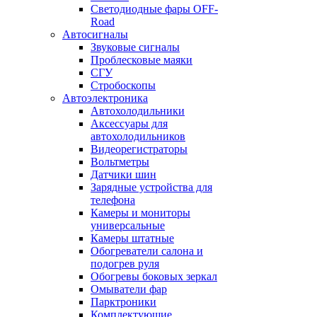
Светодиодные фары OFF-
Road
Автосигналы
Звуковые сигналы
Проблесковые маяки
СГУ
Стробоскопы
Автоэлектроника
Автохолодильники
Аксессуары для
автохолодильников
Видеорегистраторы
Вольтметры
Датчики шин
Зарядные устройства для
телефона
Камеры и мониторы
универсальные
Камеры штатные
Обогреватели салона и
подогрев руля
Обогревы боковых зеркал
Омыватели фар
Парктроники
Комплектующие