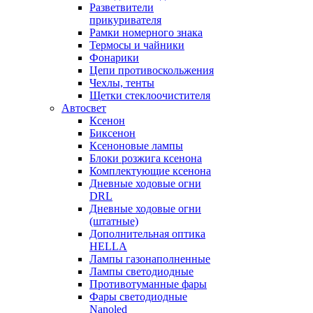
Разветвители
прикуривателя
Рамки номерного знака
Термосы и чайники
Фонарики
Цепи противоскольжения
Чехлы, тенты
Щетки стеклоочистителя
Автосвет
Ксенон
Биксенон
Ксеноновые лампы
Блоки розжига ксенона
Комплектующие ксенона
Дневные ходовые огни
DRL
Дневные ходовые огни
(штатные)
Дополнительная оптика
HELLA
Лампы газонаполненные
Лампы светодиодные
Противотуманные фары
Фары светодиодные
Nanoled