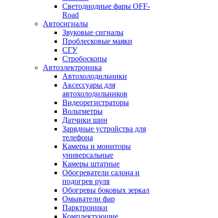
Светодиодные фары OFF-
Road
Автосигналы
Звуковые сигналы
Проблесковые маяки
СГУ
Стробоскопы
Автоэлектроника
Автохолодильники
Аксессуары для
автохолодильников
Видеорегистраторы
Вольтметры
Датчики шин
Зарядные устройства для
телефона
Камеры и мониторы
универсальные
Камеры штатные
Обогреватели салона и
подогрев руля
Обогревы боковых зеркал
Омыватели фар
Парктроники
Комплектующие