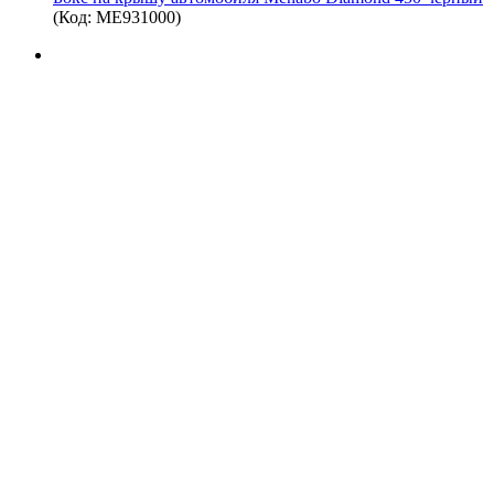
(Код:
ME931000
)