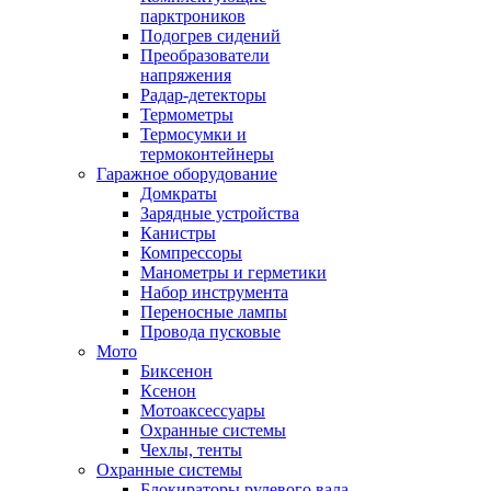
парктроников
Подогрев сидений
Преобразователи
напряжения
Радар-детекторы
Термометры
Термосумки и
термоконтейнеры
Гаражное оборудование
Домкраты
Зарядные устройства
Канистры
Компрессоры
Манометры и герметики
Набор инструмента
Переносные лампы
Провода пусковые
Мото
Биксенон
Ксенон
Мотоаксессуары
Охранные системы
Чехлы, тенты
Охранные системы
Блокираторы рулевого вала