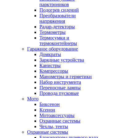
парктроников
Подогрев сидений
Преобразователи
напряжения
Радар-детекторы
Термометры
Термосумки и
термоконтейнеры
Гаражное оборудование
Домкраты
Зарядные устройства
Канистры
Компрессоры
Манометры и герметики
Набор инструмента
Переносные лампы
Провода пусковые
Мото
Биксенон
Ксенон
Мотоаксессуары
Охранные системы
Чехлы, тенты
Охранные системы
Блокираторы рулевого вала