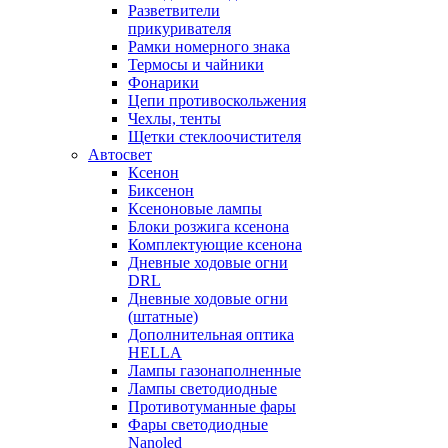
Разветвители
прикуривателя
Рамки номерного знака
Термосы и чайники
Фонарики
Цепи противоскольжения
Чехлы, тенты
Щетки стеклоочистителя
Автосвет
Ксенон
Биксенон
Ксеноновые лампы
Блоки розжига ксенона
Комплектующие ксенона
Дневные ходовые огни
DRL
Дневные ходовые огни
(штатные)
Дополнительная оптика
HELLA
Лампы газонаполненные
Лампы светодиодные
Противотуманные фары
Фары светодиодные
Nanoled