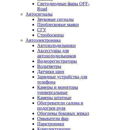
Светодиодные фары OFF-
Road
Автосигналы
Звуковые сигналы
Проблесковые маяки
СГУ
Стробоскопы
Автоэлектроника
Автохолодильники
Аксессуары для
автохолодильников
Видеорегистраторы
Вольтметры
Датчики шин
Зарядные устройства для
телефона
Камеры и мониторы
универсальные
Камеры штатные
Обогреватели салона и
подогрев руля
Обогревы боковых зеркал
Омыватели фар
Парктроники
Комплектующие