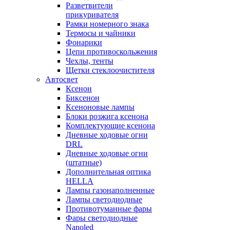
Разветвители
прикуривателя
Рамки номерного знака
Термосы и чайники
Фонарики
Цепи противоскольжения
Чехлы, тенты
Щетки стеклоочистителя
Автосвет
Ксенон
Биксенон
Ксеноновые лампы
Блоки розжига ксенона
Комплектующие ксенона
Дневные ходовые огни
DRL
Дневные ходовые огни
(штатные)
Дополнительная оптика
HELLA
Лампы газонаполненные
Лампы светодиодные
Противотуманные фары
Фары светодиодные
Nanoled