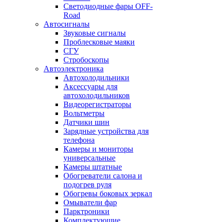
Светодиодные фары OFF-
Road
Автосигналы
Звуковые сигналы
Проблесковые маяки
СГУ
Стробоскопы
Автоэлектроника
Автохолодильники
Аксессуары для
автохолодильников
Видеорегистраторы
Вольтметры
Датчики шин
Зарядные устройства для
телефона
Камеры и мониторы
универсальные
Камеры штатные
Обогреватели салона и
подогрев руля
Обогревы боковых зеркал
Омыватели фар
Парктроники
Комплектующие