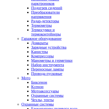
парктроников
Подогрев сидений
Преобразователи
напряжения
Радар-детекторы
Термометры
Термосумки и
термоконтейнеры
Гаражное оборудование
Домкраты
Зарядные устройства
Канистры
Компрессоры
Манометры и герметики
Набор инструмента
Переносные лампы
Провода пусковые
Мото
Биксенон
Ксенон
Мотоаксессуары
Охранные системы
Чехлы, тенты
Охранные системы
Блокираторы рулевого вала