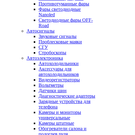
Противотуманные фары
Фары светодиодные
Nanoled
Светодиодные фары OFF-
Road
Автосигналы
Звуковые сигналы
Проблесковые маяки
СГУ
Стробоскопы
Автоэлектроника
Автохолодильники
Аксессуары для
автохолодильников
Видеорегистраторы
Вольтметры
Датчики шин
Диагностические адаптеры
Зарядные устройства для
телефона
Камеры и мониторы
универсальные
Камеры штатные
Обогреватели салона и
подогрев руля