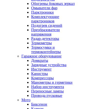
Обогревы боковых зеркал
Омыватели фар
Парктроники
Комплектующие
парктроников
Подогрев сидений
Преобразователи
напряжения
Радар-детекторы
Термометры
Термосумки и
термоконтейнеры
Гаражное оборудование
Домкраты
Зарядные устройства
Инструмент
Канистры
Компрессоры
Манометры и герметики
Набор инструмента
Переносные лампы
Провода пусковые
Мото
Биксенон
Ксенон