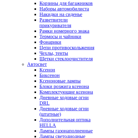
Корзины для багажников
Наборы автомобилиста
Накидки на сиденье
Разветвители
прикуривателя
Рамки номерного знака
Термосы и чайники
Фонарики
Цепи противоскольжения
Чехлы, тенты
Щетки стеклоочистителя
Автосвет
Ксенон
Биксенон
Ксеноновые лампы
Блоки розжига ксенона
Комплектующие ксенона
Дневные ходовые огни
DRL
Дневные ходовые огни
(штатные)
Дополнительная оптика
HELLA
Лампы газонаполненные
Лампы светодиодные