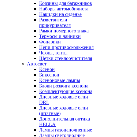
Корзины для багажников
Наборы автомобилиста
Накидки на сиденье
Разветвители
прикуривателя
Рамки номерного знака
Термосы и чайники
Фонарики
Цепи противоскольжения
Чехлы, тенты
Щетки стеклоочистителя
Автосвет
Ксенон
Биксенон
Ксеноновые лампы
Блоки розжига ксенона
Комплектующие ксенона
Дневные ходовые огни
DRL
Дневные ходовые огни
(штатные)
Дополнительная оптика
HELLA
Лампы газонаполненные
Лампы светодиодные