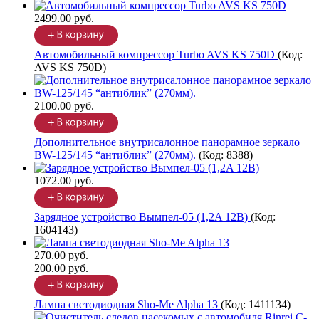
2499.00 руб.
Автомобильный компрессор Turbo AVS KS 750D
(Код:
AVS KS 750D
)
2100.00 руб.
Дополнительное внутрисалонное панорамное зеркало
BW-125/145 “антиблик” (270мм).
(Код:
8388
)
1072.00 руб.
Зарядное устройство Вымпел-05 (1,2A 12В)
(Код:
1604143
)
270.00 руб.
200.00 руб.
Лампа светодиодная Sho-Me Alpha 13
(Код:
1411134
)