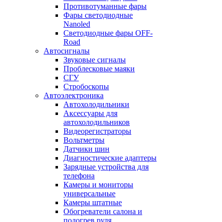
Противотуманные фары
Фары светодиодные
Nanoled
Светодиодные фары OFF-
Road
Автосигналы
Звуковые сигналы
Проблесковые маяки
СГУ
Стробоскопы
Автоэлектроника
Автохолодильники
Аксессуары для
автохолодильников
Видеорегистраторы
Вольтметры
Датчики шин
Диагностические адаптеры
Зарядные устройства для
телефона
Камеры и мониторы
универсальные
Камеры штатные
Обогреватели салона и
подогрев руля