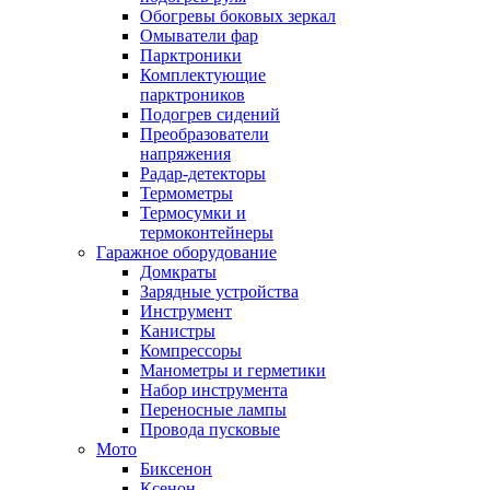
Обогревы боковых зеркал
Омыватели фар
Парктроники
Комплектующие
парктроников
Подогрев сидений
Преобразователи
напряжения
Радар-детекторы
Термометры
Термосумки и
термоконтейнеры
Гаражное оборудование
Домкраты
Зарядные устройства
Инструмент
Канистры
Компрессоры
Манометры и герметики
Набор инструмента
Переносные лампы
Провода пусковые
Мото
Биксенон
Ксенон