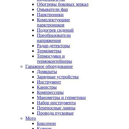
Обогревы боковых зеркал
Омыватели фар
Парктроники
Комплектующие
парктроников
Подогрев сидений
Преобразователи
напряжения
Радар-детекторы
Термометры
Термосумки и
термоконтейнеры
Гаражное оборудование
Домкраты
Зарядные устройства
Инструмент
Канистры
Компрессоры
Манометры и герметики
Набор инструмента
Переносные лампы
Провода пусковые
Мото
Биксенон
Ксенон