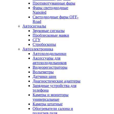
Противотуманные фары
Фары светодиодные
Nanoled
Светодиодные фары OFF-
Road
Автосигналы
Звуковые сигналы
Проблесковые маяки
СГУ
Стробоскопы
Автоэлектроника
Автохолодильники
Аксессуары для
автохолодильников
Видеорегистраторы
Вольтметры
Датчики шин
Диагностические адаптеры
Зарядные устройства для
телефона
Камеры и мониторы
универсальные
Камеры штатные
Обогреватели салона и
подогрев руля