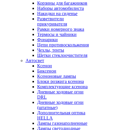
Корзины для багажников
Наборы автомобилиста
Накидки на сиденье
Разветвители
прикуривателя
Рамки номерного знака
Термосы и чайники
Фонарики
Цепи противоскольжения
Чехлы, тенты
Щетки стеклоочистителя
Автосвет
Ксенон
Биксенон
Ксеноновые лампы
Блоки розжига ксенона
Комплектующие ксенона
Дневные ходовые огни
DRL
Дневные ходовые огни
(штатные)
Дополнительная оптика
HELLA
Лампы газонаполненные
Лампы светодиодные