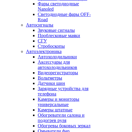
Фары светодиодные
Nanoled
Светодиодные фары OFF-
Road
Автосигналы
Звуковые сигналы
Проблесковые маяки
СГУ
Стробоскопы
Автоэлектроника
Автохолодильники
Аксессуары для
автохолодильников
Видеорегистраторы
Вольтметры
Датчики шин
Зарядные устройства для
телефона
Камеры и мониторы
универсальные
Камеры штатные
Обогреватели салона и
подогрев руля
Обогревы боковых зеркал
Омыватели фар