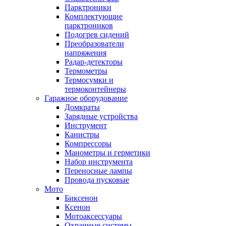
Парктроники
Комплектующие
парктроников
Подогрев сидений
Преобразователи
напряжения
Радар-детекторы
Термометры
Термосумки и
термоконтейнеры
Гаражное оборудование
Домкраты
Зарядные устройства
Инструмент
Канистры
Компрессоры
Манометры и герметики
Набор инструмента
Переносные лампы
Провода пусковые
Мото
Биксенон
Ксенон
Мотоаксессуары
Охранные системы