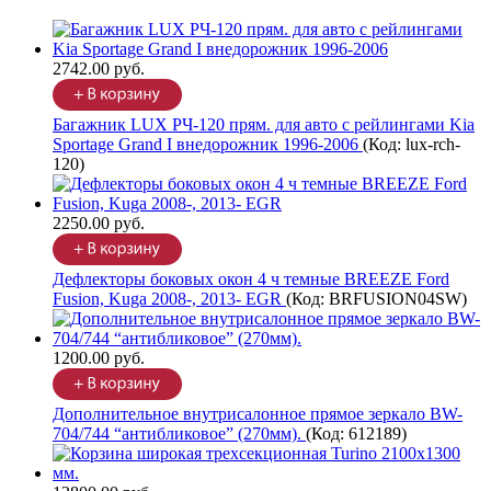
2742.00 руб.
Багажник LUX РЧ-120 прям. для авто с рейлингами Kia
Sportage Grand I внедорожник 1996-2006
(Код:
lux-rch-
120
)
2250.00 руб.
Дефлекторы боковых окон 4 ч темные BREEZE Ford
Fusion, Kuga 2008-, 2013- EGR
(Код:
BRFUSION04SW
)
1200.00 руб.
Дополнительное внутрисалонное прямое зеркало BW-
704/744 “антибликовое” (270мм).
(Код:
612189
)