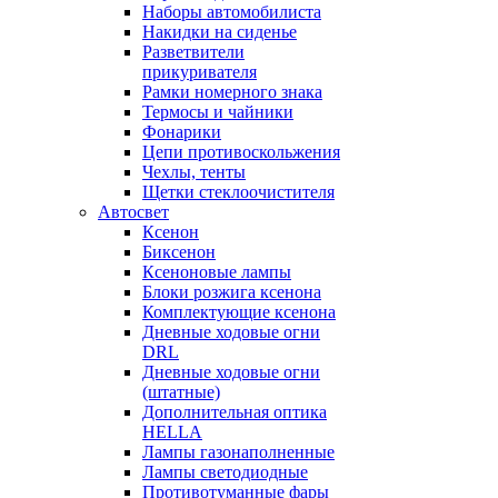
Наборы автомобилиста
Накидки на сиденье
Разветвители
прикуривателя
Рамки номерного знака
Термосы и чайники
Фонарики
Цепи противоскольжения
Чехлы, тенты
Щетки стеклоочистителя
Автосвет
Ксенон
Биксенон
Ксеноновые лампы
Блоки розжига ксенона
Комплектующие ксенона
Дневные ходовые огни
DRL
Дневные ходовые огни
(штатные)
Дополнительная оптика
HELLA
Лампы газонаполненные
Лампы светодиодные
Противотуманные фары