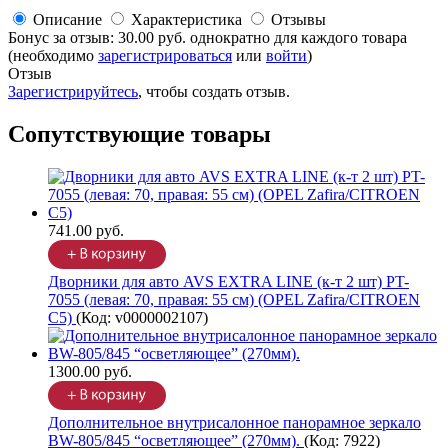
Описание
Характеристика
Отзывы
Бонус за отзыв:
30.00 руб.
однократно для каждого товара
(необходимо
зарегистрироваться
или
войти
)
Отзыв
Зарегистрируйтесь
, чтобы создать отзыв.
Сопутствующие товары
741.00 руб.
Дворники для авто AVS EXTRA LINE (к-т 2 шт) PT-
7055 (левая: 70, правая: 55 см) (OPEL Zafira/CITROEN
C5)
(Код:
v0000002107
)
1300.00 руб.
Дополнительное внутрисалонное панорамное зеркало
BW-805/845 “осветляющее” (270мм).
(Код:
7922
)