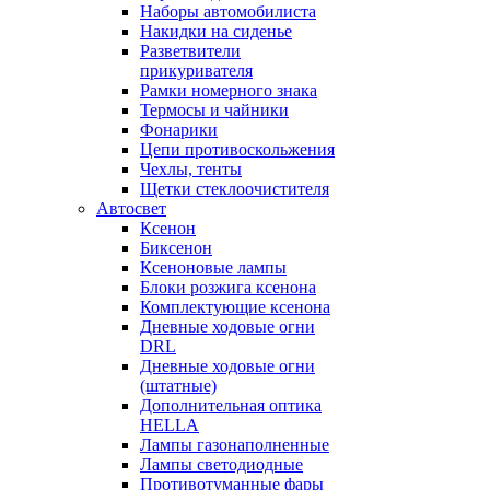
Наборы автомобилиста
Накидки на сиденье
Разветвители
прикуривателя
Рамки номерного знака
Термосы и чайники
Фонарики
Цепи противоскольжения
Чехлы, тенты
Щетки стеклоочистителя
Автосвет
Ксенон
Биксенон
Ксеноновые лампы
Блоки розжига ксенона
Комплектующие ксенона
Дневные ходовые огни
DRL
Дневные ходовые огни
(штатные)
Дополнительная оптика
HELLA
Лампы газонаполненные
Лампы светодиодные
Противотуманные фары