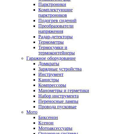
Парктроники
Комплектующие
парктроников
Подогрев сидений
Преобразователи
напряжения
Радар-детекторы
Термометры
Термосумки и
термоконтейнеры
Гаражное оборудование
Домкраты
Зарядные устройства
Инструмент
Канистры
Компрессоры
Манометры и герметики
Набор инструмента
Переносные лампы
Провода пусковые
Мото
Биксенон
Ксенон
Мотоаксессуары
Охранные системы