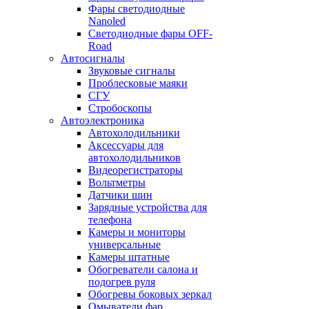
Фары светодиодные
Nanoled
Светодиодные фары OFF-
Road
Автосигналы
Звуковые сигналы
Проблесковые маяки
СГУ
Стробоскопы
Автоэлектроника
Автохолодильники
Аксессуары для
автохолодильников
Видеорегистраторы
Вольтметры
Датчики шин
Зарядные устройства для
телефона
Камеры и мониторы
универсальные
Камеры штатные
Обогреватели салона и
подогрев руля
Обогревы боковых зеркал
Омыватели фар