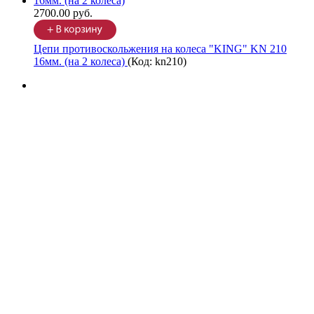
2700.00 руб.
Цепи противоскольжения на колеса "KING" KN 210
16мм. (на 2 колеса)
(Код:
kn210
)