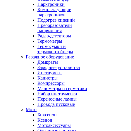
Парктроники
Комплектующие
парктроников
Подогрев сидений
Преобразователи
напряжения
Радар-детекторы
Термометры
Термосумки и
термоконтейнеры
Гаражное оборудование
Домкраты
Зарядные устройства
Инструмент
Канистры
Компрессоры
Манометры и герметики
Набор инструмента
Переносные лампы
Провода пусковые
Мото
Биксенон
Ксенон
Мотоаксессуары
Охранные системы