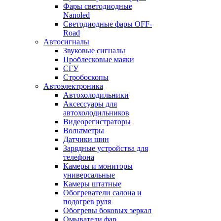
Фары светодиодные
Nanoled
Светодиодные фары OFF-
Road
Автосигналы
Звуковые сигналы
Проблесковые маяки
СГУ
Стробоскопы
Автоэлектроника
Автохолодильники
Аксессуары для
автохолодильников
Видеорегистраторы
Вольтметры
Датчики шин
Зарядные устройства для
телефона
Камеры и мониторы
универсальные
Камеры штатные
Обогреватели салона и
подогрев руля
Обогревы боковых зеркал
Омыватели фар