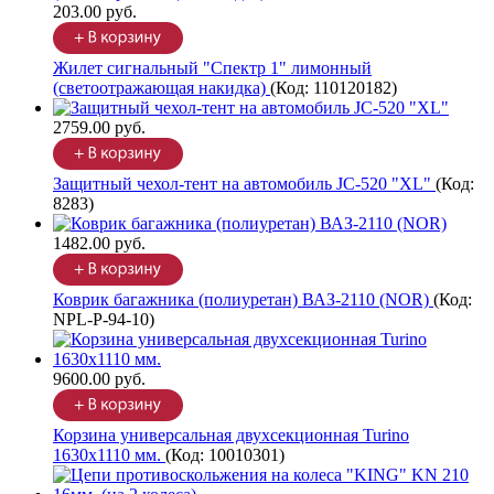
203.00 руб.
Жилет сигнальный "Спектр 1" лимонный
(светоотражающая накидка)
(Код:
110120182
)
2759.00 руб.
Защитный чехол-тент на автомобиль JC-520 "XL"
(Код:
8283
)
1482.00 руб.
Коврик багажника (полиуретан) ВАЗ-2110 (NOR)
(Код:
NPL-P-94-10
)
9600.00 руб.
Корзина универсальная двухсекционная Turino
1630х1110 мм.
(Код:
10010301
)