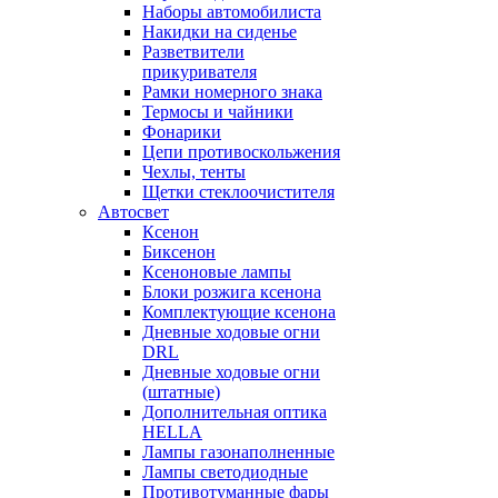
Наборы автомобилиста
Накидки на сиденье
Разветвители
прикуривателя
Рамки номерного знака
Термосы и чайники
Фонарики
Цепи противоскольжения
Чехлы, тенты
Щетки стеклоочистителя
Автосвет
Ксенон
Биксенон
Ксеноновые лампы
Блоки розжига ксенона
Комплектующие ксенона
Дневные ходовые огни
DRL
Дневные ходовые огни
(штатные)
Дополнительная оптика
HELLA
Лампы газонаполненные
Лампы светодиодные
Противотуманные фары