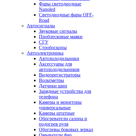
Фары светодиодные
Nanoled
Светодиодные фары OFF-
Road
Автосигналы
Звуковые сигналы
Проблесковые маяки
СГУ
Стробоскопы
Автоэлектроника
Автохолодильники
Аксессуары для
автохолодильников
Видеорегистраторы
Вольтметры
Датчики шин
Зарядные устройства для
телефона
Камеры и мониторы
универсальные
Камеры штатные
Обогреватели салона и
подогрев руля
Обогревы боковых зеркал
Омыватели фар