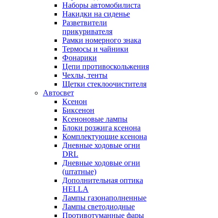
Наборы автомобилиста
Накидки на сиденье
Разветвители
прикуривателя
Рамки номерного знака
Термосы и чайники
Фонарики
Цепи противоскольжения
Чехлы, тенты
Щетки стеклоочистителя
Автосвет
Ксенон
Биксенон
Ксеноновые лампы
Блоки розжига ксенона
Комплектующие ксенона
Дневные ходовые огни
DRL
Дневные ходовые огни
(штатные)
Дополнительная оптика
HELLA
Лампы газонаполненные
Лампы светодиодные
Противотуманные фары