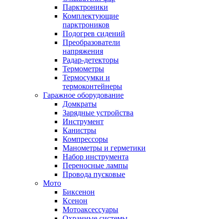
Парктроники
Комплектующие
парктроников
Подогрев сидений
Преобразователи
напряжения
Радар-детекторы
Термометры
Термосумки и
термоконтейнеры
Гаражное оборудование
Домкраты
Зарядные устройства
Инструмент
Канистры
Компрессоры
Манометры и герметики
Набор инструмента
Переносные лампы
Провода пусковые
Мото
Биксенон
Ксенон
Мотоаксессуары
Охранные системы