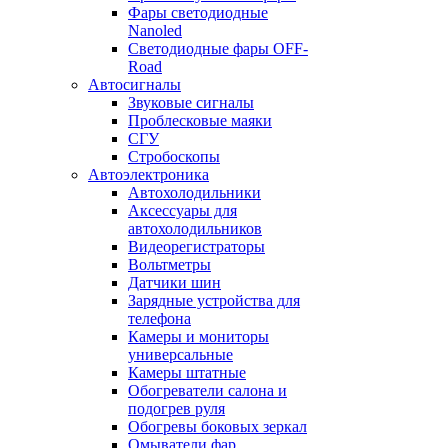
Фары светодиодные
Nanoled
Светодиодные фары OFF-
Road
Автосигналы
Звуковые сигналы
Проблесковые маяки
СГУ
Стробоскопы
Автоэлектроника
Автохолодильники
Аксессуары для
автохолодильников
Видеорегистраторы
Вольтметры
Датчики шин
Зарядные устройства для
телефона
Камеры и мониторы
универсальные
Камеры штатные
Обогреватели салона и
подогрев руля
Обогревы боковых зеркал
Омыватели фар