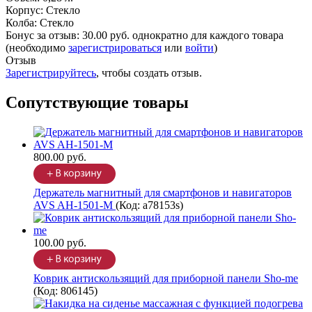
Корпус
:
Стекло
Колба
:
Стекло
Бонус за отзыв:
30.00 руб.
однократно для каждого товара
(необходимо
зарегистрироваться
или
войти
)
Отзыв
Зарегистрируйтесь
, чтобы создать отзыв.
Сопутствующие товары
800.00 руб.
Держатель магнитный для смартфонов и навигаторов
AVS AH-1501-M
(Код:
a78153s
)
100.00 руб.
Коврик антискользящий для приборной панели Sho-me
(Код:
806145
)