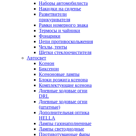
Наборы автомобилиста
Накидки на сиденье
Разветвители
прикуривателя
Рамки номерного знака
Термосы и чайники
Фонарики
Цепи противоскольжения
Чехлы, тенты
Щетки стеклоочистителя
Автосвет
Ксенон
Биксенон
Ксеноновые лампы
Блоки розжига ксенона
Комплектующие ксенона
Дневные ходовые огни
DRL
Дневные ходовые огни
(штатные)
Дополнительная оптика
HELLA
Лампы газонаполненные
Лампы светодиодные
Противотуманные фары