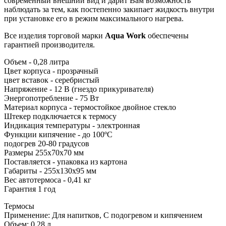
современный внешний вид и дарит Вам возможность
наблюдать за тем, как постепенно закипает жидкость внутри
при установке его в режим максимального нагрева.
Все изделия торговой марки
Aqua Work
обеспечены
гарантией производителя.
Объем - 0,28 литра
Цвет корпуса - прозрачный
цвет вставок - серебристый
Напряжение - 12 В (гнездо прикуривателя)
Энергопотребление - 75 Вт
Материал корпуса - термостойкое двойное стекло
Штекер подключается к термосу
Индикация температуры - электронная
Функции кипячение - до 100ºС
подогрев 20-80 градусов
Размеры 255x70x70 мм
Поставляется - упаковка из картона
Габариты - 255x130x95 мм
Вес автотермоса - 0,41 кг
Гарантия 1 год
Термосы
Применение
:
Для напитков, С подогревом и кипячением
Объем
:
0,28 л.