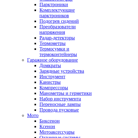
Парктроники
Комплектующие
парктроников
Подогрев сидений
Преобразователи
напряжения
Радар-детекторы
Термометры
Термосумки и
термоконтейнеры
Гаражное оборудование
Домкраты
Зарядные устройства
Инструмент
Канистры
Компрессоры
Манометры и герметики
Набор инструмента
Переносные лампы
Провода пусковые
Мото
Биксенон
Ксенон
Мотоаксессуары
Охранные системы