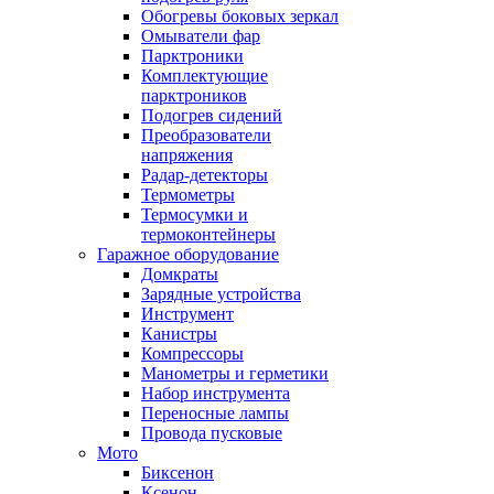
Обогревы боковых зеркал
Омыватели фар
Парктроники
Комплектующие
парктроников
Подогрев сидений
Преобразователи
напряжения
Радар-детекторы
Термометры
Термосумки и
термоконтейнеры
Гаражное оборудование
Домкраты
Зарядные устройства
Инструмент
Канистры
Компрессоры
Манометры и герметики
Набор инструмента
Переносные лампы
Провода пусковые
Мото
Биксенон
Ксенон