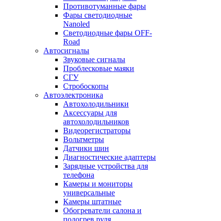
Противотуманные фары
Фары светодиодные
Nanoled
Светодиодные фары OFF-
Road
Автосигналы
Звуковые сигналы
Проблесковые маяки
СГУ
Стробоскопы
Автоэлектроника
Автохолодильники
Аксессуары для
автохолодильников
Видеорегистраторы
Вольтметры
Датчики шин
Диагностические адаптеры
Зарядные устройства для
телефона
Камеры и мониторы
универсальные
Камеры штатные
Обогреватели салона и
подогрев руля