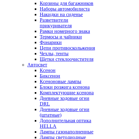
Корзины для багажников
Наборы автомобилиста
Накидки на сиденье
Разветвители
прикуривателя
Рамки номерного знака
Термосы и чайники
Фонарики
Цепи противоскольжения
Чехлы, тенты
Щетки стеклоочистителя
Автосвет
Ксенон
Биксенон
Ксеноновые лампы
Блоки розжига ксенона
Комплектующие ксенона
Дневные ходовые огни
DRL
Дневные ходовые огни
(штатные)
Дополнительная оптика
HELLA
Лампы газонаполненные
Лампы светодиодные