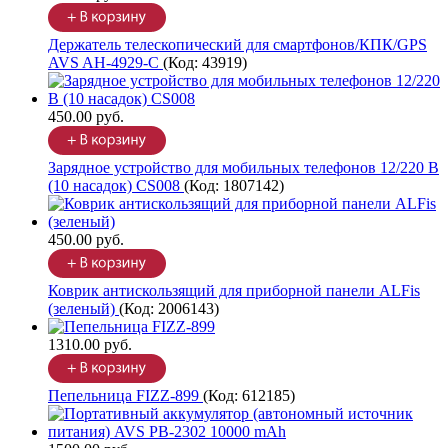
Держатель телескопический для смартфонов/КПК/GPS
AVS AH-4929-C
(Код:
43919
)
450.00 руб.
Зарядное устройство для мобильных телефонов 12/220 В
(10 насадок) CS008
(Код:
1807142
)
450.00 руб.
Коврик антискользящий для приборной панели ALFis
(зеленый)
(Код:
2006143
)
1310.00 руб.
Пепельница FIZZ-899
(Код:
612185
)