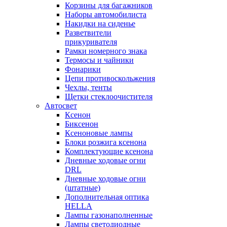
Корзины для багажников
Наборы автомобилиста
Накидки на сиденье
Разветвители
прикуривателя
Рамки номерного знака
Термосы и чайники
Фонарики
Цепи противоскольжения
Чехлы, тенты
Щетки стеклоочистителя
Автосвет
Ксенон
Биксенон
Ксеноновые лампы
Блоки розжига ксенона
Комплектующие ксенона
Дневные ходовые огни
DRL
Дневные ходовые огни
(штатные)
Дополнительная оптика
HELLA
Лампы газонаполненные
Лампы светодиодные