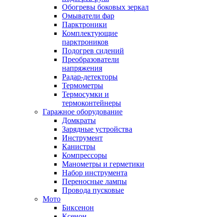
Обогревы боковых зеркал
Омыватели фар
Парктроники
Комплектующие
парктроников
Подогрев сидений
Преобразователи
напряжения
Радар-детекторы
Термометры
Термосумки и
термоконтейнеры
Гаражное оборудование
Домкраты
Зарядные устройства
Инструмент
Канистры
Компрессоры
Манометры и герметики
Набор инструмента
Переносные лампы
Провода пусковые
Мото
Биксенон
Ксенон