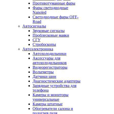
Противотуманные фары
Фары светодиодные
Nanoled
Светодиодные фары OFF-
Road
Автосигналы
Звуковые сигналы
Проблесковые маяки
СГУ
Стробоскопы
Автоэлектроника
Автохолодильники
Аксессуары для
автохолодильников
Видеорегистраторы
Вольтметры
Датчики шин
Диагностические адаптеры
Зарядные устройства для
телефона
Камеры и мониторы
универсальные
Камеры штатные
Обогреватели салона и
подогрев руля