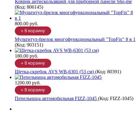
Коврик антискользящий для приборной панели Sho-me
(Код:
806145
)
800.00 руб.
Мультитул-брелок многофункциональный "TopFix" 8 в 1
(Код:
903151
)
180.00 руб.
Щетка-скребок AVS WB-6301 (53 cм)
(Код:
80391
)
1200.00 руб.
Пепельница автомобильная FIZZ-1045
(Код:
FIZZ-1045
)