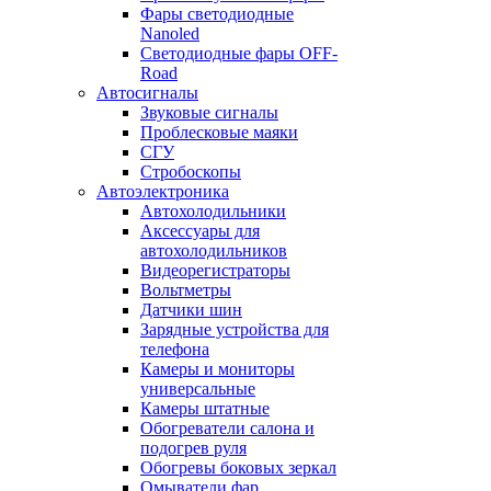
Фары светодиодные
Nanoled
Светодиодные фары OFF-
Road
Автосигналы
Звуковые сигналы
Проблесковые маяки
СГУ
Стробоскопы
Автоэлектроника
Автохолодильники
Аксессуары для
автохолодильников
Видеорегистраторы
Вольтметры
Датчики шин
Зарядные устройства для
телефона
Камеры и мониторы
универсальные
Камеры штатные
Обогреватели салона и
подогрев руля
Обогревы боковых зеркал
Омыватели фар