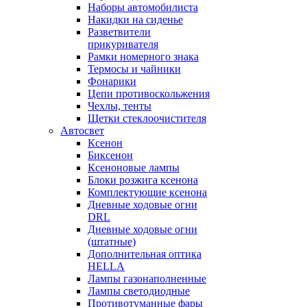
Наборы автомобилиста
Накидки на сиденье
Разветвители
прикуривателя
Рамки номерного знака
Термосы и чайники
Фонарики
Цепи противоскольжения
Чехлы, тенты
Щетки стеклоочистителя
Автосвет
Ксенон
Биксенон
Ксеноновые лампы
Блоки розжига ксенона
Комплектующие ксенона
Дневные ходовые огни
DRL
Дневные ходовые огни
(штатные)
Дополнительная оптика
HELLA
Лампы газонаполненные
Лампы светодиодные
Противотуманные фары