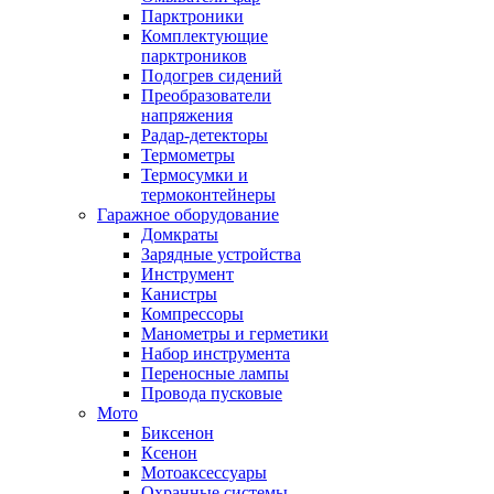
Парктроники
Комплектующие
парктроников
Подогрев сидений
Преобразователи
напряжения
Радар-детекторы
Термометры
Термосумки и
термоконтейнеры
Гаражное оборудование
Домкраты
Зарядные устройства
Инструмент
Канистры
Компрессоры
Манометры и герметики
Набор инструмента
Переносные лампы
Провода пусковые
Мото
Биксенон
Ксенон
Мотоаксессуары
Охранные системы