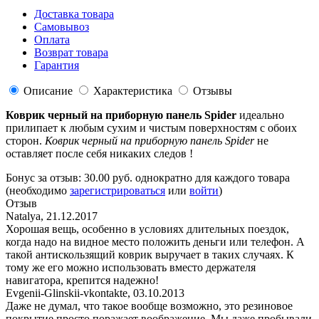
Доставка товара
Самовывоз
Оплата
Возврат товара
Гарантия
Описание
Характеристика
Отзывы
Коврик черный на приборную панель Spider
идеально
прилипает к любым сухим и чистым поверхностям с обоих
сторон.
Коврик черный на приборную панель Spider
не
оставляет после себя никаких следов !
Бонус за отзыв:
30.00 руб.
однократно для каждого товара
(необходимо
зарегистрироваться
или
войти
)
Отзыв
Natalya
,
21.12.2017
Хорошая вещь, особенно в условиях длительных поездок,
когда надо на видное место положить деньги или телефон. А
такой антискользящий коврик выручает в таких случаях. К
тому же его можно использовать вместо держателя
навигатора, крепится надежно!
Evgenii-Glinskii-vkontakte
,
03.10.2013
Даже не думал, что такое вообще возможно, это резиновое
покрытие просто поражает воображение. Мы даже пробывали