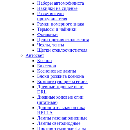
Наборы автомобилиста
Накидки на сиденье
Разветвители
прикуривателя
Рамки номерного знака
Термосы и чайники
Фонарики
Цепи противоскольжения
Чехлы, тенты
Щетки стеклоочистителя
Автосвет
Ксенон
Биксенон
Ксеноновые лампы
Блоки розжига ксенона
Комплектующие ксенона
Дневные ходовые огни
DRL
Дневные ходовые огни
(штатные)
Дополнительная оптика
HELLA
Лампы газонаполненные
Лампы светодиодные
Противотуманные фары