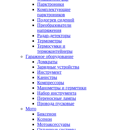
Парктроники
Комплектующие
парктроников
Подогрев сидений
Преобразователи
напряжения
Радар-детекторы
Термометры
Термосумки и
термоконтейнеры
Гаражное оборудование
Домкраты
Зарядные устройства
Инструмент
Канистры
Компрессоры
Манометры и герметики
Набор инструмента
Переносные лампы
Провода пусковые
Мото
Биксенон
Ксенон
Мотоаксессуары
Охранные системы