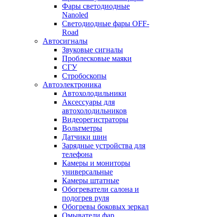
Фары светодиодные
Nanoled
Светодиодные фары OFF-
Road
Автосигналы
Звуковые сигналы
Проблесковые маяки
СГУ
Стробоскопы
Автоэлектроника
Автохолодильники
Аксессуары для
автохолодильников
Видеорегистраторы
Вольтметры
Датчики шин
Зарядные устройства для
телефона
Камеры и мониторы
универсальные
Камеры штатные
Обогреватели салона и
подогрев руля
Обогревы боковых зеркал
Омыватели фар