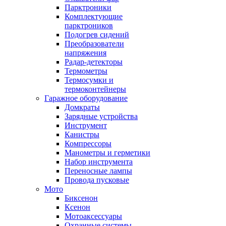
Парктроники
Комплектующие
парктроников
Подогрев сидений
Преобразователи
напряжения
Радар-детекторы
Термометры
Термосумки и
термоконтейнеры
Гаражное оборудование
Домкраты
Зарядные устройства
Инструмент
Канистры
Компрессоры
Манометры и герметики
Набор инструмента
Переносные лампы
Провода пусковые
Мото
Биксенон
Ксенон
Мотоаксессуары
Охранные системы