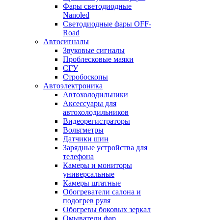
Фары светодиодные
Nanoled
Светодиодные фары OFF-
Road
Автосигналы
Звуковые сигналы
Проблесковые маяки
СГУ
Стробоскопы
Автоэлектроника
Автохолодильники
Аксессуары для
автохолодильников
Видеорегистраторы
Вольтметры
Датчики шин
Зарядные устройства для
телефона
Камеры и мониторы
универсальные
Камеры штатные
Обогреватели салона и
подогрев руля
Обогревы боковых зеркал
Омыватели фар