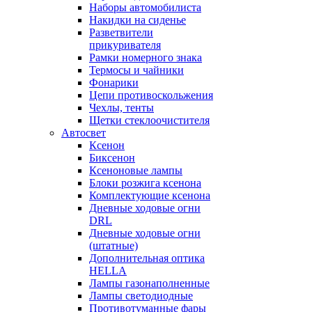
Наборы автомобилиста
Накидки на сиденье
Разветвители
прикуривателя
Рамки номерного знака
Термосы и чайники
Фонарики
Цепи противоскольжения
Чехлы, тенты
Щетки стеклоочистителя
Автосвет
Ксенон
Биксенон
Ксеноновые лампы
Блоки розжига ксенона
Комплектующие ксенона
Дневные ходовые огни
DRL
Дневные ходовые огни
(штатные)
Дополнительная оптика
HELLA
Лампы газонаполненные
Лампы светодиодные
Противотуманные фары