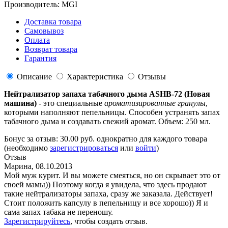
Производитель:
MGI
Доставка товара
Самовывоз
Оплата
Возврат товара
Гарантия
Описание
Характеристика
Отзывы
Нейтрализатор запаха табачного дыма ASHB-72 (Новая
машина)
- это специальные
ароматизированные гранулы
,
которыми наполняют пепельницы. Способен устранять запах
табачного дыма и создавать свежий аромат. Объем: 250 мл.
Бонус за отзыв:
30.00 руб.
однократно для каждого товара
(необходимо
зарегистрироваться
или
войти
)
Отзыв
Марина
,
08.10.2013
Мой муж курит. И вы можете смеяться, но он скрывает это от
своей мамы)) Поэтому когда я увидела, что здесь продают
такие нейтрализаторы запаха, сразу же заказала. Действует!
Стоит положить капсулу в пепельницу и все хорошо)) Я и
сама запах табака не переношу.
Зарегистрируйтесь
, чтобы создать отзыв.